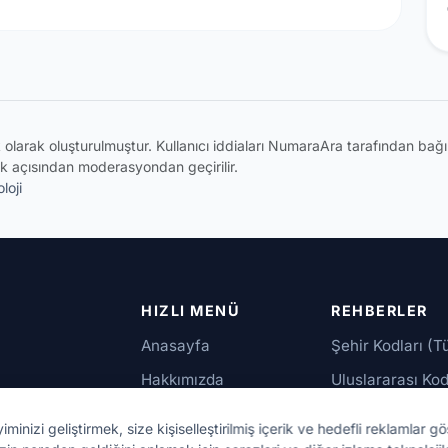
ik olarak oluşturulmuştur. Kullanıcı iddiaları NumaraAra tarafından ba
k açısından moderasyondan geçirilir.
loji
HIZLI MENÜ
REHBERLER
Anasayfa
Şehir Kodları (T
Hakkımızda
Uluslararası Kod
İletişim
Güvenilir Numar
izi geliştirmek, size kişiselleştirilmiş içerik ve hedefli reklamlar gö
up,