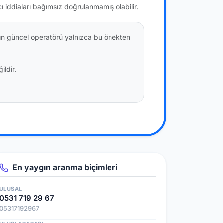
cı iddiaları bağımsız doğrulanmamış olabilir.
tın güncel operatörü yalnızca bu önekten
ildir.
En yaygın aranma biçimleri
ULUSAL
0531 719 29 67
05317192967