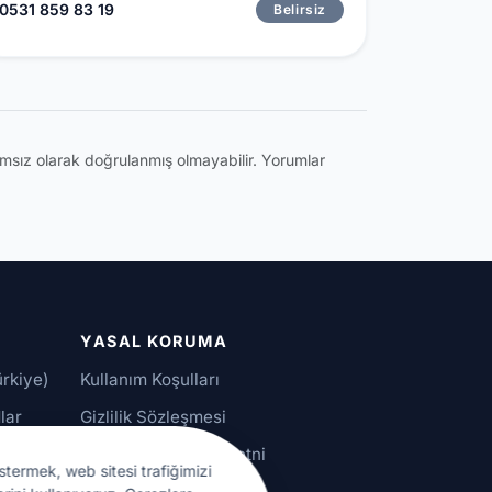
0531 859 83 19
Belirsiz
ğımsız olarak doğrulanmış olmayabilir. Yorumlar
YASAL KORUMA
ürkiye)
Kullanım Koşulları
lar
Gizlilik Sözleşmesi
alar
KVKK Aydınlatma Metni
stermek, web sitesi trafiğimizi