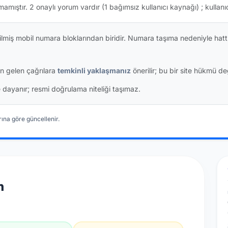
mamıştır.
2 onaylı yorum vardır
(1 bağımsız kullanıcı kaynağı)
; kullanı
dilmiş mobil numara bloklarından biridir. Numara taşıma nedeniyle hat
n gelen çağrılara
temkinli yaklaşmanız
önerilir; bu bir site hükmü değ
ine dayanır; resmi doğrulama niteliği taşımaz.
ına göre güncellenir.
n