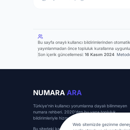
Bu sayfa onaylı kullanıcı bildirimlerinden otomat
yayınlanmadan önce topluluk kurallarına uygunlu
Son içerik güncellemesi:
16 Kasım 2024
Metodo
NUMARA
ARA
Türkiye'nin kullanıcı yorumlarına dayalı bilinmeyen
numara rehberi. 2020'den bu yana topluluk
bildirimleriyle hizmet veriyoruz.
Web sitemizde gezinme deneyimin
Bu sitedeki kayıtlı numaralar bilgilendirme amaçlı ol