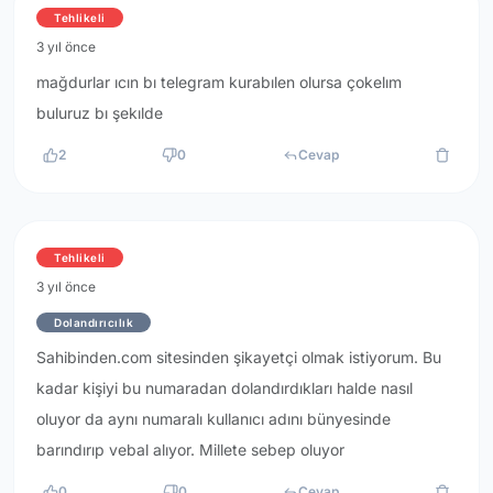
Tehlikeli
3 yıl önce
mağdurlar ıcın bı telegram kurabılen olursa çokelım
buluruz bı şekılde
2
0
Cevap
Tehlikeli
3 yıl önce
Dolandırıcılık
Sahibinden.com sitesinden şikayetçi olmak istiyorum. Bu
kadar kişiyi bu numaradan dolandırdıkları halde nasıl
oluyor da aynı numaralı kullanıcı adını bünyesinde
barındırıp vebal alıyor. Millete sebep oluyor
0
0
Cevap