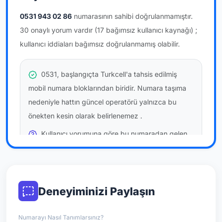
0531 943 02 86
numarasının sahibi doğrulanmamıştır.
30 onaylı yorum vardır
(17 bağımsız kullanıcı kaynağı)
;
kullanıcı iddiaları bağımsız doğrulanmamış olabilir.
0531, başlangıçta Turkcell'a tahsis edilmiş
mobil numara bloklarından biridir. Numara taşıma
nedeniyle hattın güncel operatörü yalnızca bu
önekten kesin olarak belirlenemez
.
Kullanıcı yorumuna göre bu numaradan gelen
çağrılara
temkinli yaklaşmanız
önerilir; bu bir site
hükmü değildir.
Bu bilgiler onaylı kullanıcı bildirimlerine dayanır;
Deneyiminizi Paylaşın
resmi doğrulama niteliği taşımaz.
Numarayı Nasıl Tanımlarsınız?