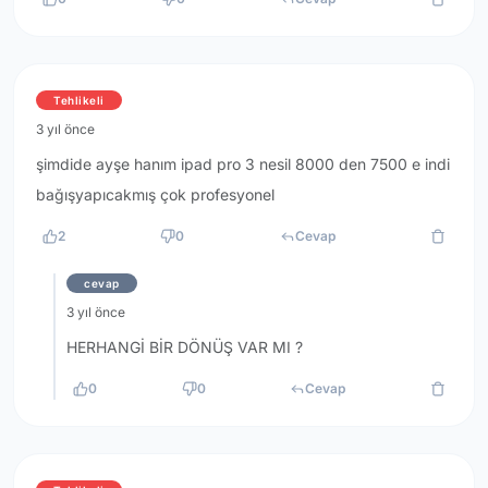
Tehlikeli
3 yıl önce
şimdide ayşe hanım ipad pro 3 nesil 8000 den 7500 e indi
bağışyapıcakmış çok profesyonel
2
0
Cevap
cevap
3 yıl önce
HERHANGİ BİR DÖNÜŞ VAR MI ?
0
0
Cevap