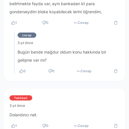
belirtmekte fayda var, aynı bankadan kt para
gonderseydim bloke koyabilecek lerini öğrendim,
1
0
Cevap
cevap
3 yıl önce
Bugün bende mağdur oldum konu hakkında bir
gelişme var mı?
0
0
Cevap
Tehlikeli
3 yıl önce
Dolandırıcı net.
1
0
Cevap