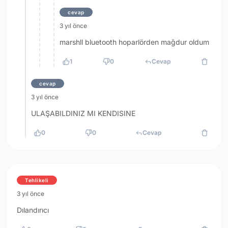
cevap
3 yıl önce
marshll bluetooth hoparlörden mağdur oldum
1
0
Cevap
cevap
3 yıl önce
ULAŞABILDINIZ MI KENDISINE
0
0
Cevap
Tehlikeli
3 yıl önce
Dılandırıcı