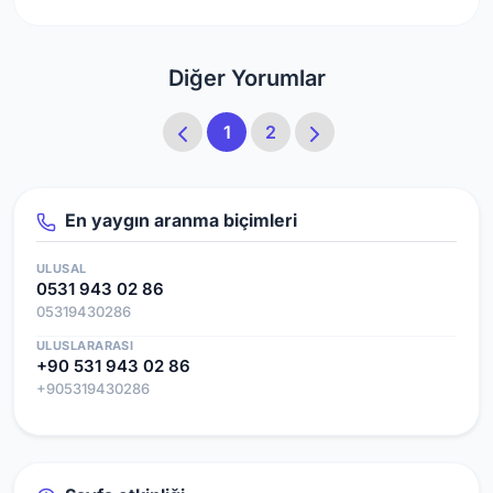
Diğer Yorumlar
1
2
En yaygın aranma biçimleri
ULUSAL
0531 943 02 86
05319430286
ULUSLARARASI
+90 531 943 02 86
+905319430286