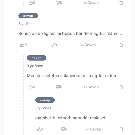
0
0
Cevap
cevap
3 yıl önce
Sonuç alabildiğiniz mi bugün bende mağdur oldum...
0
0
Cevap
cevap
3 yıl önce
Monster notebook ilanından mi mağdur oldun
0
0
Cevap
cevap
3 yıl önce
marshall bluetooth hoparlör malesef
1
0
Cevap