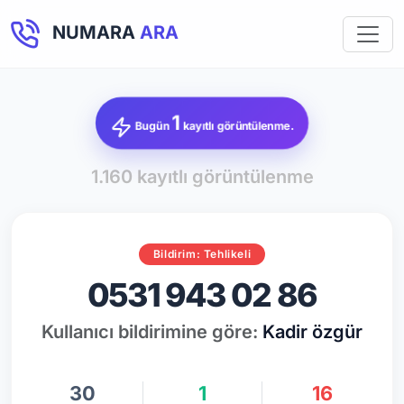
NUMARA
ARA
1
Bugün
kayıtlı görüntülenme.
1.160 kayıtlı görüntülenme
Bildirim: Tehlikeli
0531 943 02 86
Kullanıcı bildirimine göre:
Kadir özgür
30
1
16