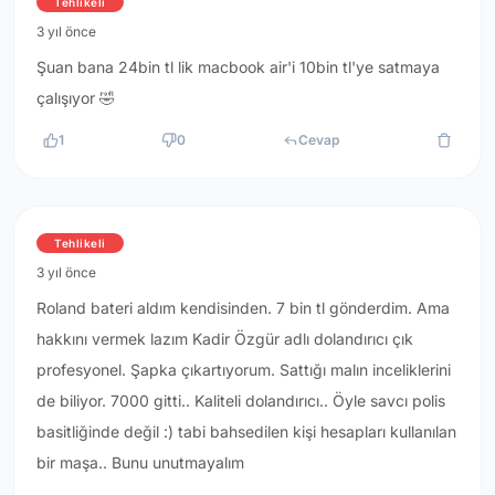
Tehlikeli
3 yıl önce
Şuan bana 24bin tl lik macbook air'i 10bin tl'ye satmaya
çalışıyor 🤣
1
0
Cevap
Tehlikeli
3 yıl önce
Roland bateri aldım kendisinden. 7 bin tl gönderdim. Ama
hakkını vermek lazım Kadir Özgür adlı dolandırıcı çık
profesyonel. Şapka çıkartıyorum. Sattığı malın inceliklerini
de biliyor. 7000 gitti.. Kaliteli dolandırıcı.. Öyle savcı polis
basitliğinde değil :) tabi bahsedilen kişi hesapları kullanılan
bir maşa.. Bunu unutmayalım