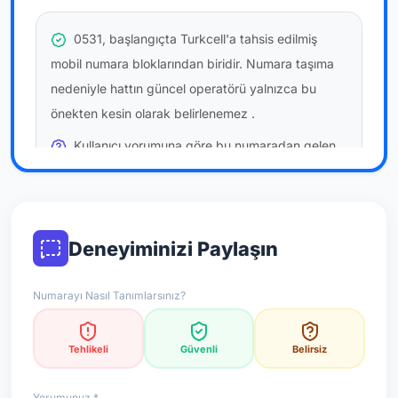
0531, başlangıçta Turkcell'a tahsis edilmiş
mobil numara bloklarından biridir. Numara taşıma
nedeniyle hattın güncel operatörü yalnızca bu
önekten kesin olarak belirlenemez
.
Kullanıcı yorumuna göre bu numaradan gelen
çağrılara
temkinli yaklaşmanız
önerilir; bu bir site
hükmü değildir.
Bu bilgiler onaylı kullanıcı bildirimlerine dayanır;
Deneyiminizi Paylaşın
resmi doğrulama niteliği taşımaz.
Numarayı Nasıl Tanımlarsınız?
*Not: Değerlendirmeler onaylı kullanıcı yorumlarına göre
güncellenir.
Tehlikeli
Güvenli
Belirsiz
Yorumunuz *