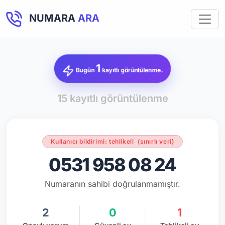
NUMARA
ARA
1
Bugün
kayıtlı görüntülenme.
15 kayıtlı görüntülenme
Kullanıcı bildirimi: tehlikeli
(sınırlı veri)
0531 958 08 24
Numaranın sahibi doğrulanmamıştır.
2
0
1