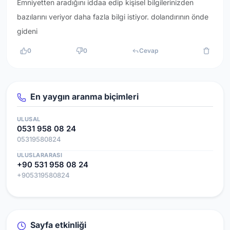
Emniyetten aradığını iddaa edip kişisel bilgilerinizden
bazılarını veriyor daha fazla bilgi istiyor. dolandırının önde
gideni
0
0
Cevap
En yaygın aranma biçimleri
ULUSAL
0531 958 08 24
05319580824
ULUSLARARASI
+90 531 958 08 24
+905319580824
Sayfa etkinliği