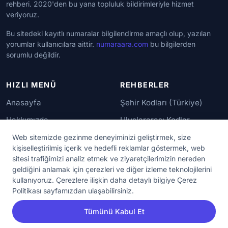
rehberi. 2020'den bu yana topluluk bildirimleriyle hizmet
veriyoruz.
Bu sitedeki kayıtlı numaralar bilgilendirme amaçlı olup, yazılan
yorumlar kullanıcılara aittir.
numaraara.com
bu bilgilerden
sorumlu değildir.
HIZLI MENÜ
REHBERLER
Anasayfa
Şehir Kodları (Türkiye)
Hakkımızda
Uluslararası Kodlar
İletişim
Güvenilir Numaralar
Web sitemizde gezinme deneyiminizi geliştirmek, size
kişiselleştirilmiş içerik ve hedefli reklamlar göstermek, web
sitesi trafiğimizi analiz etmek ve ziyaretçilerimizin nereden
YASAL KORUMA
geldiğini anlamak için çerezleri ve diğer izleme teknolojilerini
kullanıyoruz. Çerezlere ilişkin daha detaylı bilgiye Çerez
Kullanım Koşulları
Politikası sayfamızdan ulaşabilirsiniz.
Gizlilik Sözleşmesi
Tümünü Kabul Et
KVKK Aydınlatma Metni