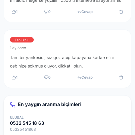
mi aldiz megerse yqzilimi 2500 tl internette satiyorlarmis
1
0
Cevap
Tehlikeli
1 ay önce
Tam bir yankesici, siz goz acip kapayana kadae elini
cebinize sokmus oluyor, dikkatli olun.
1
0
Cevap
En yaygın aranma biçimleri
ULUSAL
0532 545 18 63
05325451863