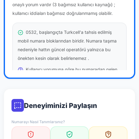
onaylı yorum vardır
(3 bağımsız kullanıcı kaynağı)
;
kullanıcı iddiaları bağımsız doğrulanmamış olabilir.
0532, başlangıçta Turkcell'a tahsis edilmiş
mobil numara bloklarından biridir. Numara taşıma
nedeniyle hattın güncel operatörü yalnızca bu
önekten kesin olarak belirlenemez
.
Kullanıcı yorumuna göre bu numaradan gelen
çağrılara
temkinli yaklaşmanız
önerilir; bu bir site
hükmü değildir.
Bu bilgiler onaylı kullanıcı bildirimlerine dayanır;
Deneyiminizi Paylaşın
resmi doğrulama niteliği taşımaz.
Numarayı Nasıl Tanımlarsınız?
*Not: Değerlendirmeler onaylı kullanıcı yorumlarına göre
güncellenir.