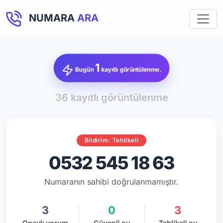
NUMARA
ARA
1
Bugün
kayıtlı görüntülenme.
36 kayıtlı görüntülenme
Bildirim: Tehlikeli
0532 545 18 63
Numaranın sahibi doğrulanmamıştır.
3
0
3
Onaylı yorum
Güvenli oy
Tehlikeli oy