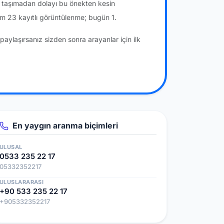
a taşımadan dolayı bu önekten kesin
m 23 kayıtlı görüntülenme; bugün 1.
paylaşırsanız sizden sonra arayanlar için ilk
En yaygın aranma biçimleri
ULUSAL
0533 235 22 17
05332352217
ULUSLARARASI
+90 533 235 22 17
+905332352217