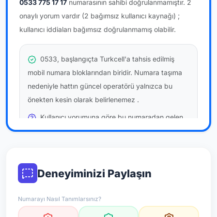
0533 775 17 17
numarasının sahibi doğrulanmamıştır.
2
onaylı yorum vardır
(2 bağımsız kullanıcı kaynağı)
;
kullanıcı iddiaları bağımsız doğrulanmamış olabilir.
0533, başlangıçta Turkcell'a tahsis edilmiş
mobil numara bloklarından biridir. Numara taşıma
nedeniyle hattın güncel operatörü yalnızca bu
önekten kesin olarak belirlenemez
.
Kullanıcı yorumuna göre bu numaradan gelen
çağrılara
temkinli yaklaşmanız
önerilir; bu bir site
hükmü değildir.
Bu bilgiler onaylı kullanıcı bildirimlerine dayanır;
Deneyiminizi Paylaşın
resmi doğrulama niteliği taşımaz.
Numarayı Nasıl Tanımlarsınız?
*Not: Değerlendirmeler onaylı kullanıcı yorumlarına göre
güncellenir.