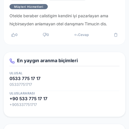
Müşteri Hizmetleri
Otelde beraber calistigim kendini iyi pazarlayan ama
hiçbirseyden anlamayan otel danışmanı Timucin dis.
0
0
Cevap
En yaygın aranma biçimleri
ULUSAL
0533 775 17 17
05337751717
ULUSLARARASI
+90 533 775 17 17
+905337751717