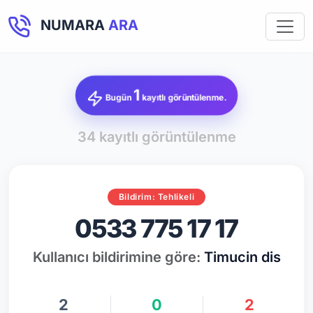
NUMARA
ARA
1
Bugün
kayıtlı görüntülenme.
34 kayıtlı görüntülenme
Bildirim: Tehlikeli
0533 775 17 17
Kullanıcı bildirimine göre:
Timucin dis
2
0
2