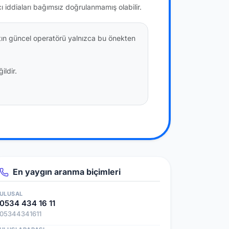
cı iddiaları bağımsız doğrulanmamış olabilir.
ttın güncel operatörü yalnızca bu önekten
ildir.
En yaygın aranma biçimleri
ULUSAL
0534 434 16 11
05344341611