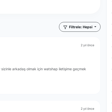
Filtrele: Hepsi
2 yıl önce
sizinle arkadaş olmak için watshap iletişime geçmek
2 yıl önce