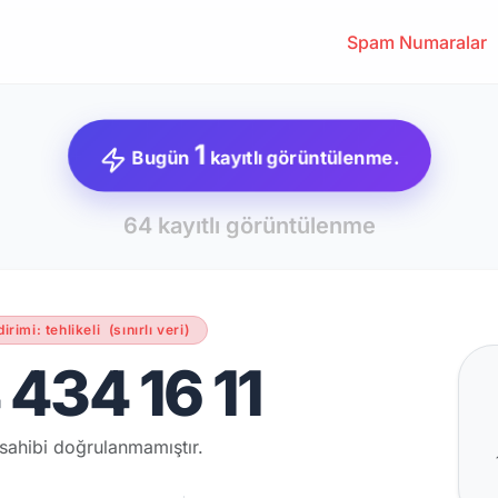
Spam Numaralar
1
Bugün
kayıtlı görüntülenme.
64 kayıtlı görüntülenme
dirimi: tehlikeli
(sınırlı veri)
434 16 11
sahibi doğrulanmamıştır.