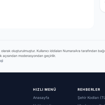
ik olarak oluşturulmuştur. Kullanıcı iddiaları NumaraAra tarafından ba
k açısından moderasyondan geçirilir.
ji
HIZLI MENÜ
REHBERLER
Anasayfa
Şehir Kodları (T