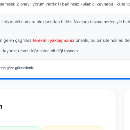
mamıştır.
2 onaylı yorum vardır
(1 bağımsız kullanıcı kaynağı)
; kullanı
dilmiş mobil numara bloklarından biridir. Numara taşıma nedeniyle ha
n gelen çağrılara
temkinli yaklaşmanız
önerilir; bu bir site hükmü değ
ine dayanır; resmi doğrulama niteliği taşımaz.
ına göre güncellenir.
n