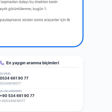
a taşımadan dolayı bu önekten kesin
yıtlı görüntülenme; bugün 1.
paylaşırsanız sizden sonra arayanlar için ilk
En yaygın aranma biçimleri
ULUSAL
0534 661 90 77
05346619077
ULUSLARARASI
+90 534 661 90 77
+905346619077