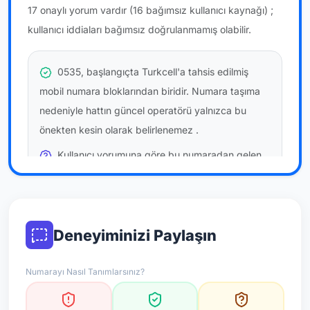
17 onaylı yorum vardır
(16 bağımsız kullanıcı kaynağı)
;
kullanıcı iddiaları bağımsız doğrulanmamış olabilir.
0535, başlangıçta Turkcell'a tahsis edilmiş
mobil numara bloklarından biridir. Numara taşıma
nedeniyle hattın güncel operatörü yalnızca bu
önekten kesin olarak belirlenemez
.
Kullanıcı yorumuna göre bu numaradan gelen
çağrılara
temkinli yaklaşmanız
önerilir; bu bir site
hükmü değildir.
Bu bilgiler onaylı kullanıcı bildirimlerine dayanır;
Deneyiminizi Paylaşın
resmi doğrulama niteliği taşımaz.
Numarayı Nasıl Tanımlarsınız?
*Not: Değerlendirmeler onaylı kullanıcı yorumlarına göre
güncellenir.