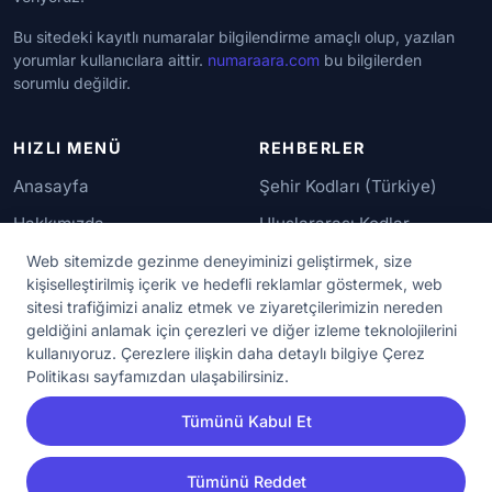
Bu sitedeki kayıtlı numaralar bilgilendirme amaçlı olup, yazılan
yorumlar kullanıcılara aittir.
numaraara.com
bu bilgilerden
sorumlu değildir.
HIZLI MENÜ
REHBERLER
Anasayfa
Şehir Kodları (Türkiye)
Hakkımızda
Uluslararası Kodlar
İletişim
Güvenilir Numaralar
Web sitemizde gezinme deneyiminizi geliştirmek, size
kişiselleştirilmiş içerik ve hedefli reklamlar göstermek, web
sitesi trafiğimizi analiz etmek ve ziyaretçilerimizin nereden
YASAL KORUMA
geldiğini anlamak için çerezleri ve diğer izleme teknolojilerini
kullanıyoruz. Çerezlere ilişkin daha detaylı bilgiye Çerez
Kullanım Koşulları
Politikası sayfamızdan ulaşabilirsiniz.
Gizlilik Sözleşmesi
Tümünü Kabul Et
KVKK Aydınlatma Metni
Çerez Ayarları
Tümünü Reddet