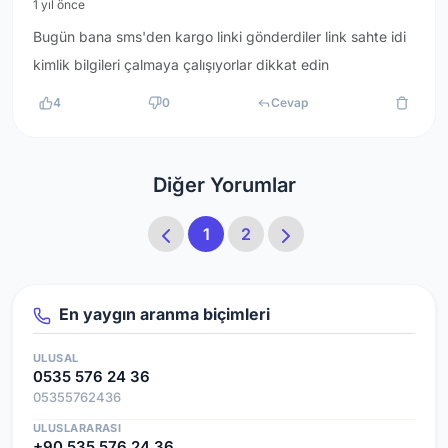
1 yıl önce
Bugün bana sms'den kargo linki gönderdiler link sahte idi
kimlik bilgileri çalmaya çalışıyorlar dikkat edin
4
0
Cevap
Diğer Yorumlar
1
2
En yaygın aranma biçimleri
ULUSAL
0535 576 24 36
05355762436
ULUSLARARASI
+90 535 576 24 36