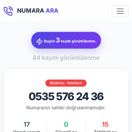
NUMARA
ARA
3
Bugün
kayıtlı görüntülenme.
84 kayıtlı görüntülenme
Bildirim: Tehlikeli
0535 576 24 36
Numaranın sahibi doğrulanmamıştır.
17
0
15
Onaylı yorum
Güvenli oy
Tehlikeli oy