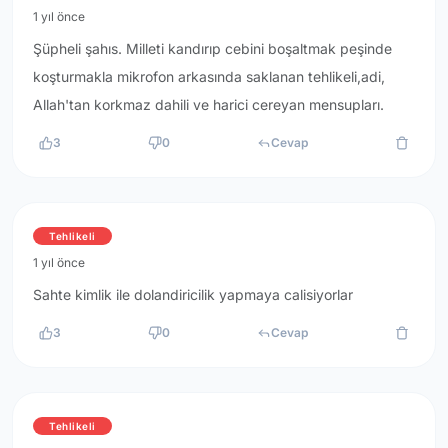
1 yıl önce
Şüpheli şahıs. Milleti kandırıp cebini boşaltmak peşinde
koşturmakla mikrofon arkasında saklanan tehlikeli,adi,
Allah'tan korkmaz dahili ve harici cereyan mensupları.
3
0
Cevap
Tehlikeli
1 yıl önce
Sahte kimlik ile dolandiricilik yapmaya calisiyorlar
3
0
Cevap
Tehlikeli