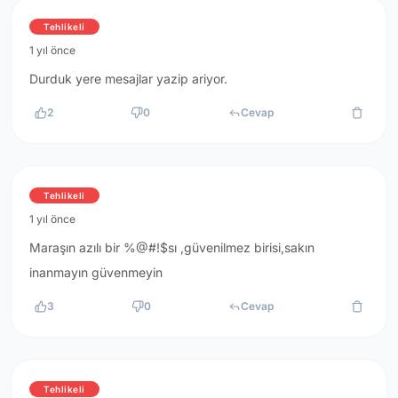
Tehlikeli
1 yıl önce
Durduk yere mesajlar yazip ariyor.
2
0
Cevap
Tehlikeli
1 yıl önce
Maraşın azılı bir %@#!$sı ,güvenilmez birisi,sakın
inanmayın güvenmeyin
3
0
Cevap
Tehlikeli