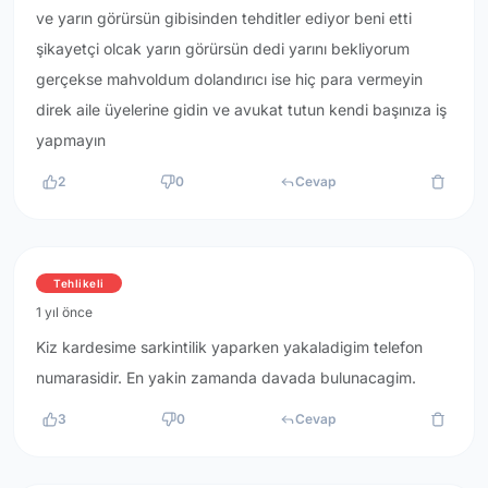
ve yarın görürsün gibisinden tehditler ediyor beni etti
şikayetçi olcak yarın görürsün dedi yarını bekliyorum
gerçekse mahvoldum dolandırıcı ise hiç para vermeyin
direk aile üyelerine gidin ve avukat tutun kendi başınıza iş
yapmayın
2
0
Cevap
Tehlikeli
1 yıl önce
Kiz kardesime sarkintilik yaparken yakaladigim telefon
numarasidir. En yakin zamanda davada bulunacagim.
3
0
Cevap