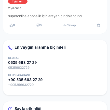
Tehlikeli
2 yıl önce
superonline abonelik için arayan bir dolandırıcı
0
0
Cevap
En yaygın aranma biçimleri
ULUSAL
0535 663 27 29
05356632729
ULUSLARARASI
+90 535 663 27 29
+905356632729
Sayfa etkinliği