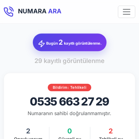
NUMARA
ARA
2
Bugün
kayıtlı görüntülenme.
29 kayıtlı görüntülenme
Bildirim: Tehlikeli
0535 663 27 29
Numaranın sahibi doğrulanmamıştır.
2
0
2
Onaylı yorum
Güvenli oy
Tehlikeli oy