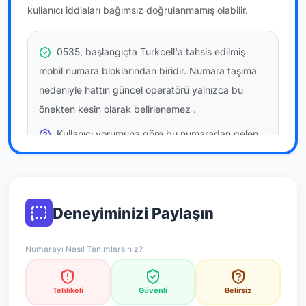
kullanıcı iddiaları bağımsız doğrulanmamış olabilir.
0535, başlangıçta Turkcell'a tahsis edilmiş
mobil numara bloklarından biridir. Numara taşıma
nedeniyle hattın güncel operatörü yalnızca bu
önekten kesin olarak belirlenemez
.
Kullanıcı yorumuna göre bu numaradan gelen
çağrılara
temkinli yaklaşmanız
önerilir; bu bir site
hükmü değildir.
Bu bilgiler onaylı kullanıcı bildirimlerine dayanır;
Deneyiminizi Paylaşın
resmi doğrulama niteliği taşımaz.
Numarayı Nasıl Tanımlarsınız?
*Not: Değerlendirmeler onaylı kullanıcı yorumlarına göre
güncellenir.
Tehlikeli
Güvenli
Belirsiz