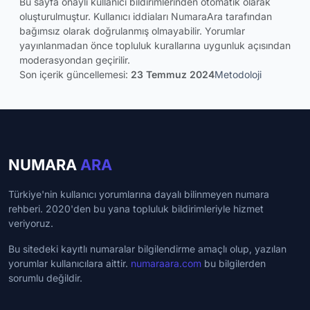
Bu sayfa onaylı kullanıcı bildirimlerinden otomatik olarak
oluşturulmuştur. Kullanıcı iddiaları NumaraAra tarafından
bağımsız olarak doğrulanmış olmayabilir. Yorumlar
yayınlanmadan önce topluluk kurallarına uygunluk açısından
moderasyondan geçirilir.
Son içerik güncellemesi:
23 Temmuz 2024
Metodoloji
NUMARA
ARA
Türkiye'nin kullanıcı yorumlarına dayalı bilinmeyen numara
rehberi. 2020'den bu yana topluluk bildirimleriyle hizmet
veriyoruz.
Bu sitedeki kayıtlı numaralar bilgilendirme amaçlı olup, yazılan
yorumlar kullanıcılara aittir.
numaraara.com
bu bilgilerden
sorumlu değildir.