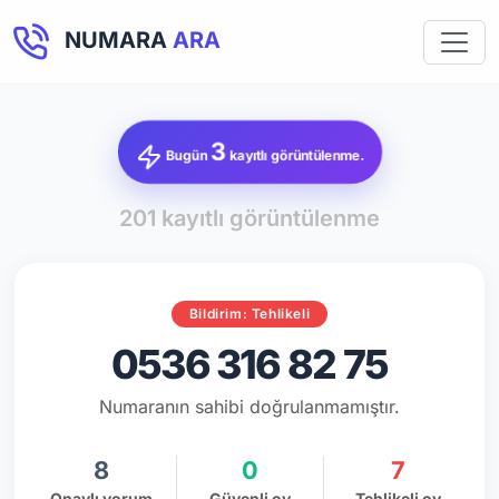
NUMARA
ARA
3
Bugün
kayıtlı görüntülenme.
201 kayıtlı görüntülenme
Bildirim: Tehlikeli
0536 316 82 75
Numaranın sahibi doğrulanmamıştır.
8
0
7
Onaylı yorum
Güvenli oy
Tehlikeli oy