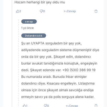
Hocam herhangi bir şey oldu mu
2
0
Cevap
cevap
1 yıl önce
Dolandırıcılık
Şu an UYAPTA sorguladım bir şey yok,
adliyedende sorguladım sisteme düşmemiştir diye
orda da bir şey yok. Şikayet edin, dolandırıcı
bunlar avukat tanıdığımızla konuştuk, engeşleyin
dedi. Şikayet edende var. +90 (530) 386 99 19
Bu numarada aradı. Bunuda ihbar etmişler
dolandırıcı diye. Kısacası engelleyin. Uzlaştırma
olması için önce şikayet olmalı savcılığa endişe
ermeyin savcı ya da polis sorguya alana kadar.
1
0
Cevap