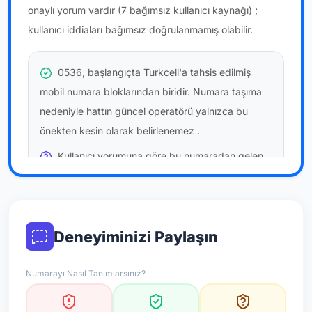
onaylı yorum vardır
(7 bağımsız kullanıcı kaynağı)
;
kullanıcı iddiaları bağımsız doğrulanmamış olabilir.
0536, başlangıçta Turkcell'a tahsis edilmiş
mobil numara bloklarından biridir. Numara taşıma
nedeniyle hattın güncel operatörü yalnızca bu
önekten kesin olarak belirlenemez
.
Kullanıcı yorumuna göre bu numaradan gelen
çağrılara
temkinli yaklaşmanız
önerilir; bu bir site
hükmü değildir.
Bu bilgiler onaylı kullanıcı bildirimlerine dayanır;
Deneyiminizi Paylaşın
resmi doğrulama niteliği taşımaz.
Numarayı Nasıl Tanımlarsınız?
*Not: Değerlendirmeler onaylı kullanıcı yorumlarına göre
güncellenir.