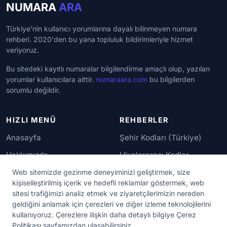
NUMARA
ARA
Türkiye'nin kullanıcı yorumlarına dayalı bilinmeyen numara
rehberi. 2020'den bu yana topluluk bildirimleriyle hizmet
veriyoruz.
Bu sitedeki kayıtlı numaralar bilgilendirme amaçlı olup, yazılan
yorumlar kullanıcılara aittir.
numaraara.com
bu bilgilerden
sorumlu değildir.
HIZLI MENÜ
REHBERLER
Anasayfa
Şehir Kodları (Türkiye)
Hakkımızda
Uluslararası Kodlar
İletişim
Güvenilir Numaralar
Web sitemizde gezinme deneyiminizi geliştirmek, size
kişiselleştirilmiş içerik ve hedefli reklamlar göstermek, web
sitesi trafiğimizi analiz etmek ve ziyaretçilerimizin nereden
YASAL KORUMA
geldiğini anlamak için çerezleri ve diğer izleme teknolojilerini
kullanıyoruz. Çerezlere ilişkin daha detaylı bilgiye Çerez
Kullanım Koşulları
Politikası sayfamızdan ulaşabilirsiniz.