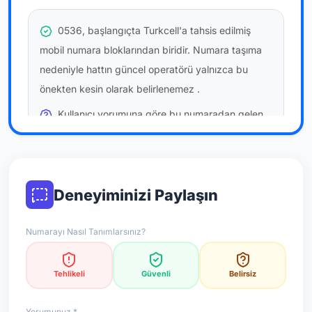
0536, başlangıçta Turkcell'a tahsis edilmiş
mobil numara bloklarından biridir. Numara taşıma
nedeniyle hattın güncel operatörü yalnızca bu
önekten kesin olarak belirlenemez
.
Kullanıcı yorumuna göre bu numaradan gelen
çağrılara
temkinli yaklaşmanız
önerilir; bu bir site
hükmü değildir.
Bu bilgiler onaylı kullanıcı bildirimlerine dayanır;
Deneyiminizi Paylaşın
resmi doğrulama niteliği taşımaz.
Numarayı Nasıl Tanımlarsınız?
*Not: Değerlendirmeler onaylı kullanıcı yorumlarına göre
güncellenir.
Tehlikeli
Güvenli
Belirsiz
Yorumunuz *