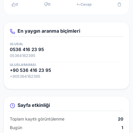
0
0
Cevap
En yaygın aranma biçimleri
ULUSAL
0536 416 23 95
05364162395
ULUSLARARASI
+90 536 416 23 95
+905364162395
Sayfa etkinliği
Toplam kayıtlı görüntülenme
20
Bugün
1