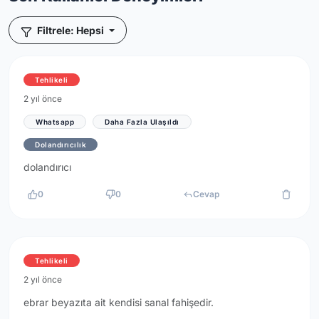
Filtrele: Hepsi
Tehlikeli
2 yıl önce
Whatsapp
Daha Fazla Ulaşıldı
Dolandırıcılık
dolandırıcı
0
0
Cevap
Tehlikeli
2 yıl önce
ebrar beyazıta ait kendisi sanal fahişedir.