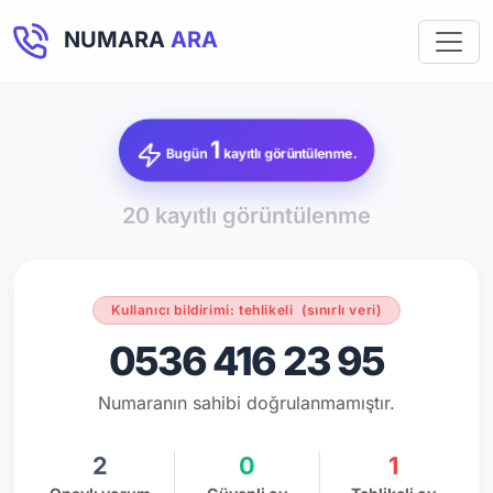
NUMARA
ARA
1
Bugün
kayıtlı görüntülenme.
20 kayıtlı görüntülenme
Kullanıcı bildirimi: tehlikeli
(sınırlı veri)
0536 416 23 95
Numaranın sahibi doğrulanmamıştır.
2
0
1