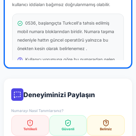
kullanıcı iddiaları bağımsız doğrulanmamış olabilir.
0536, başlangıçta Turkcell'a tahsis edilmiş
mobil numara bloklarından biridir. Numara taşıma
nedeniyle hattın güncel operatörü yalnızca bu
önekten kesin olarak belirlenemez
.
Kullanıcı yorumuna göre bu numaradan gelen
çağrılara
temkinli yaklaşmanız
önerilir; bu bir site
hükmü değildir.
Bu bilgiler onaylı kullanıcı bildirimlerine dayanır;
Deneyiminizi Paylaşın
resmi doğrulama niteliği taşımaz.
Numarayı Nasıl Tanımlarsınız?
*Not: Değerlendirmeler onaylı kullanıcı yorumlarına göre
güncellenir.
Tehlikeli
Güvenli
Belirsiz