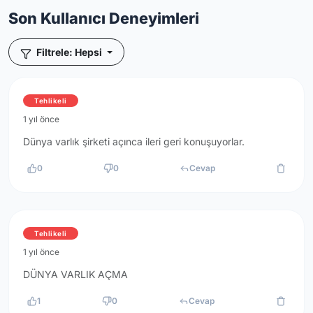
Son Kullanıcı Deneyimleri
Filtrele: Hepsi
Tehlikeli
1 yıl önce
Dünya varlık şirketi açınca ileri geri konuşuyorlar.
0
0
Cevap
Tehlikeli
1 yıl önce
DÜNYA VARLIK AÇMA
1
0
Cevap