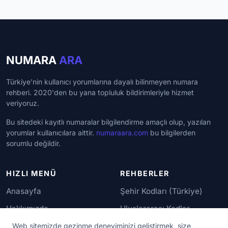
NUMARA
ARA
Türkiye'nin kullanıcı yorumlarına dayalı bilinmeyen numara
rehberi. 2020'den bu yana topluluk bildirimleriyle hizmet
veriyoruz.
Bu sitedeki kayıtlı numaralar bilgilendirme amaçlı olup, yazılan
yorumlar kullanıcılara aittir.
numaraara.com
bu bilgilerden
sorumlu değildir.
HIZLI MENÜ
REHBERLER
Anasayfa
Şehir Kodları (Türkiye)
Hakkımızda
Uluslararası Kodlar
İletişim
Güvenilir Numaralar
Web sitemizde gezinme deneyiminizi geliştirmek, size