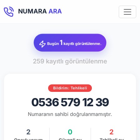
NUMARA
ARA
1
Bugün
kayıtlı görüntülenme.
259 kayıtlı görüntülenme
Bildirim: Tehlikeli
0536 579 12 39
Numaranın sahibi doğrulanmamıştır.
2
0
2
Onaylı yorum
Güvenli oy
Tehlikeli oy