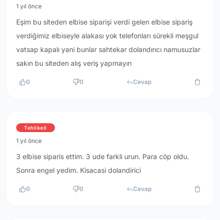
1 yıl önce
Eşim bu siteden elbise siparişi verdi gelen elbise sipariş
verdiğimiz elbiseyle alakası yok telefonları sürekli meşgul
vatsap kapalı yani bunlar sahtekar dolandırıcı namusuzlar
sakın bu siteden alış veriş yapmayın
0
0
Cevap
Tehlikeli
1 yıl önce
3 elbise siparis ettim. 3 ude farkli urun. Para cöp oldu.
Sonra engel yedim. Kisacasi dolandirici
0
0
Cevap