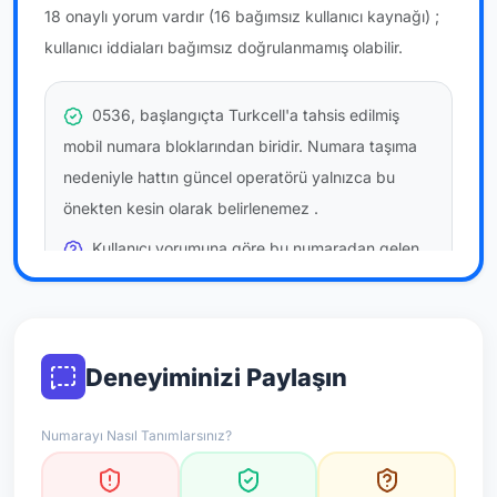
18 onaylı yorum vardır
(16 bağımsız kullanıcı kaynağı)
;
kullanıcı iddiaları bağımsız doğrulanmamış olabilir.
0536, başlangıçta Turkcell'a tahsis edilmiş
mobil numara bloklarından biridir. Numara taşıma
nedeniyle hattın güncel operatörü yalnızca bu
önekten kesin olarak belirlenemez
.
Kullanıcı yorumuna göre bu numaradan gelen
çağrılara
temkinli yaklaşmanız
önerilir; bu bir site
hükmü değildir.
Bu bilgiler onaylı kullanıcı bildirimlerine dayanır;
Deneyiminizi Paylaşın
resmi doğrulama niteliği taşımaz.
Numarayı Nasıl Tanımlarsınız?
*Not: Değerlendirmeler onaylı kullanıcı yorumlarına göre
güncellenir.