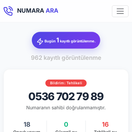
NUMARA
ARA
1
Bugün
kayıtlı görüntülenme.
962 kayıtlı görüntülenme
Bildirim: Tehlikeli
0536 702 79 89
Numaranın sahibi doğrulanmamıştır.
18
0
16
Onaylı yorum
Güvenli oy
Tehlikeli oy