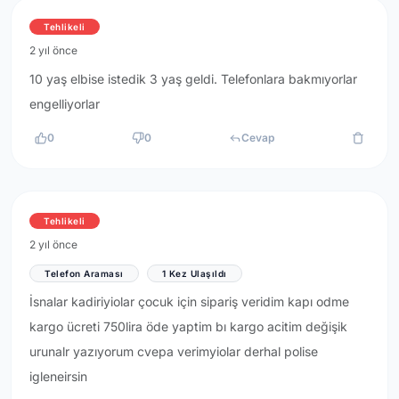
Tehlikeli
2 yıl önce
10 yaş elbise istedik 3 yaş geldi. Telefonlara bakmıyorlar
engelliyorlar
0
0
Cevap
Tehlikeli
2 yıl önce
Telefon Araması
1 Kez Ulaşıldı
İsnalar kadiriyiolar çocuk için sipariş veridim kapı odme
kargo ücreti 750lira öde yaptim bı kargo acitim değişik
urunalr yazıyorum cvepa verimyiolar derhal polise
igleneirsin