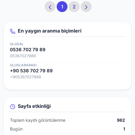
1
2
En yaygın aranma biçimleri
ULUSAL
0536 702 79 89
05367027989
ULUSLARARASI
+90 536 702 79 89
+905367027989
Sayfa etkinliği
Toplam kayıtlı görüntülenme
962
Bugün
1