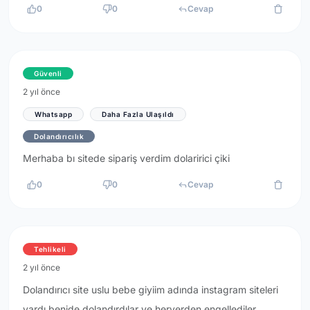
0
0
Cevap
Güvenli
2 yıl önce
Whatsapp
Daha Fazla Ulaşıldı
Dolandırıcılık
Merhaba bı sitede sipariş verdim dolaririci çiki
0
0
Cevap
Tehlikeli
2 yıl önce
Dolandırıcı site uslu bebe giyiim adında instagram siteleri
vardı benide dolandırdılar ve heryerden engellediler.