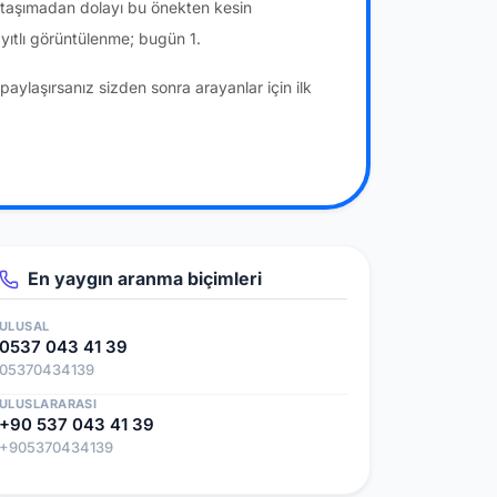
a taşımadan dolayı bu önekten kesin
ıtlı görüntülenme; bugün 1.
paylaşırsanız sizden sonra arayanlar için ilk
En yaygın aranma biçimleri
ULUSAL
0537 043 41 39
05370434139
ULUSLARARASI
+90 537 043 41 39
+905370434139