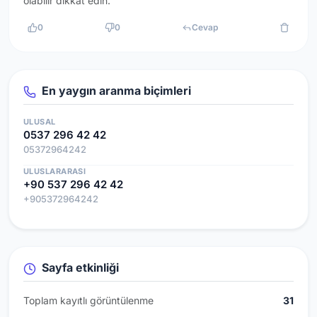
olabilir dikkat edin.
0
0
Cevap
En yaygın aranma biçimleri
ULUSAL
0537 296 42 42
05372964242
ULUSLARARASI
+90 537 296 42 42
+905372964242
Sayfa etkinliği
Toplam kayıtlı görüntülenme
31