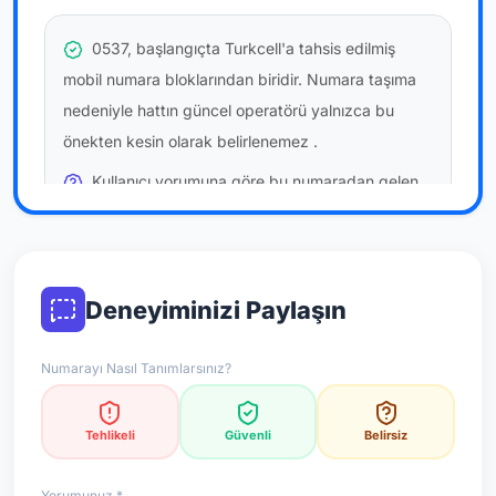
0537, başlangıçta Turkcell'a tahsis edilmiş
mobil numara bloklarından biridir. Numara taşıma
nedeniyle hattın güncel operatörü yalnızca bu
önekten kesin olarak belirlenemez
.
Kullanıcı yorumuna göre bu numaradan gelen
çağrılara
temkinli yaklaşmanız
önerilir; bu bir site
hükmü değildir.
Bu bilgiler onaylı kullanıcı bildirimlerine dayanır;
Deneyiminizi Paylaşın
resmi doğrulama niteliği taşımaz.
Numarayı Nasıl Tanımlarsınız?
*Not: Değerlendirmeler onaylı kullanıcı yorumlarına göre
güncellenir.
Tehlikeli
Güvenli
Belirsiz
Yorumunuz *