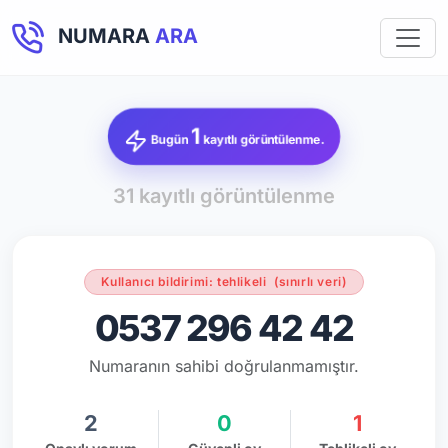
NUMARA
ARA
1
Bugün
kayıtlı görüntülenme.
31 kayıtlı görüntülenme
Kullanıcı bildirimi: tehlikeli
(sınırlı veri)
0537 296 42 42
Numaranın sahibi doğrulanmamıştır.
2
0
1