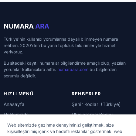
NUMARA
ARA
Türkiye'nin kullanıcı yorumlarına dayalı bilinmeyen numara
rehberi. 2020'den bu yana topluluk bildirimleriyle hizmet
veriyoruz.
Bu sitedeki kayıtlı numaralar bilgilendirme amaçlı olup, yazılan
yorumlar kullanıcılara aittir.
numaraara.com
bu bilgilerden
sorumlu değildir.
HIZLI MENÜ
REHBERLER
Anasayfa
Şehir Kodları (Türkiye)
Hakkımızda
Uluslararası Kodlar
İletişim
Güvenilir Numaralar
Web sitemizde gezinme deneyiminizi geliştirmek, size
kişiselleştirilmiş içerik ve hedefli reklamlar göstermek, web