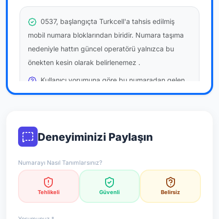
0537, başlangıçta Turkcell'a tahsis edilmiş
mobil numara bloklarından biridir. Numara taşıma
nedeniyle hattın güncel operatörü yalnızca bu
önekten kesin olarak belirlenemez
.
Kullanıcı yorumuna göre bu numaradan gelen
çağrılara
temkinli yaklaşmanız
önerilir; bu bir site
hükmü değildir.
Bu bilgiler onaylı kullanıcı bildirimlerine dayanır;
Deneyiminizi Paylaşın
resmi doğrulama niteliği taşımaz.
Numarayı Nasıl Tanımlarsınız?
*Not: Değerlendirmeler onaylı kullanıcı yorumlarına göre
güncellenir.
Tehlikeli
Güvenli
Belirsiz
Yorumunuz *