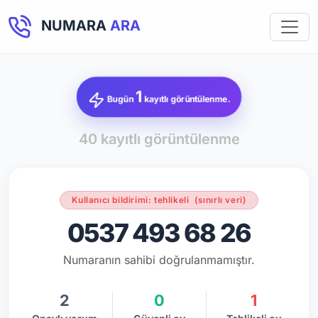
NUMARA
ARA
1
Bugün
kayıtlı görüntülenme.
40 kayıtlı görüntülenme
Kullanıcı bildirimi: tehlikeli
(sınırlı veri)
0537 493 68 26
Numaranın sahibi doğrulanmamıştır.
2
0
1