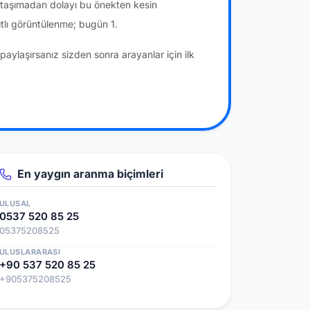
a taşımadan dolayı bu önekten kesin
lı görüntülenme; bugün 1.
paylaşırsanız sizden sonra arayanlar için ilk
En yaygın aranma biçimleri
ULUSAL
0537 520 85 25
05375208525
ULUSLARARASI
+90 537 520 85 25
+905375208525