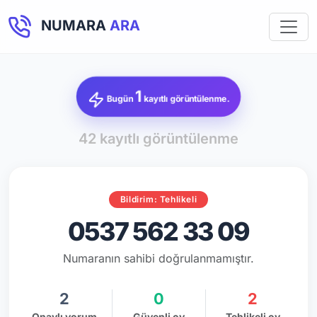
NUMARA
ARA
1
Bugün
kayıtlı görüntülenme.
42 kayıtlı görüntülenme
Bildirim: Tehlikeli
0537 562 33 09
Numaranın sahibi doğrulanmamıştır.
2
0
2
Onaylı yorum
Güvenli oy
Tehlikeli oy