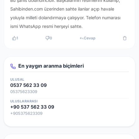
Bu şahıs dolandırıcıdir. Başkalarının resimlerini kullanıp,
Sahibinden.com üzerinden sahte ilanlar açıp havale
yoluyla milleti dolandırmaya çalışıyor. Telefon numarası
ismi WhatsApp resmi herşeyi sahte.
1
0
Cevap
En yaygın aranma biçimleri
ULUSAL
0537 562 33 09
05375623309
ULUSLARARASI
+90 537 562 33 09
+905375623309