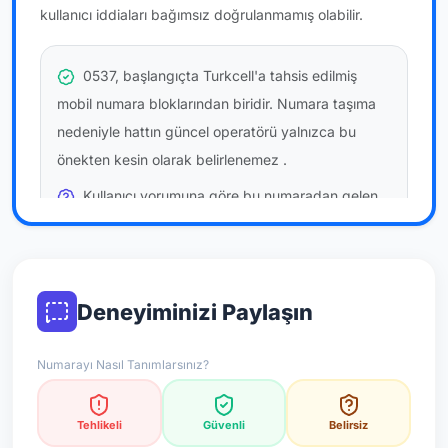
kullanıcı iddiaları bağımsız doğrulanmamış olabilir.
0537, başlangıçta Turkcell'a tahsis edilmiş
mobil numara bloklarından biridir. Numara taşıma
nedeniyle hattın güncel operatörü yalnızca bu
önekten kesin olarak belirlenemez
.
Kullanıcı yorumuna göre bu numaradan gelen
çağrılara
temkinli yaklaşmanız
önerilir; bu bir site
hükmü değildir.
Bu bilgiler onaylı kullanıcı bildirimlerine dayanır;
Deneyiminizi Paylaşın
resmi doğrulama niteliği taşımaz.
Numarayı Nasıl Tanımlarsınız?
*Not: Değerlendirmeler onaylı kullanıcı yorumlarına göre
güncellenir.
Tehlikeli
Güvenli
Belirsiz