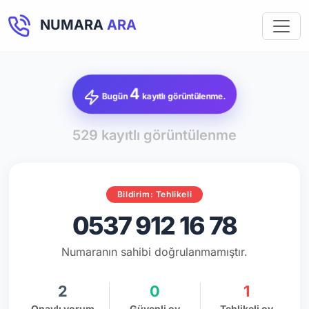
NUMARA
ARA
4
Bugün
kayıtlı görüntülenme.
529 kayıtlı görüntülenme
Bildirim: Tehlikeli
0537 912 16 78
Numaranın sahibi doğrulanmamıştır.
2
0
1
Onaylı yorum
Güvenli oy
Tehlikeli oy