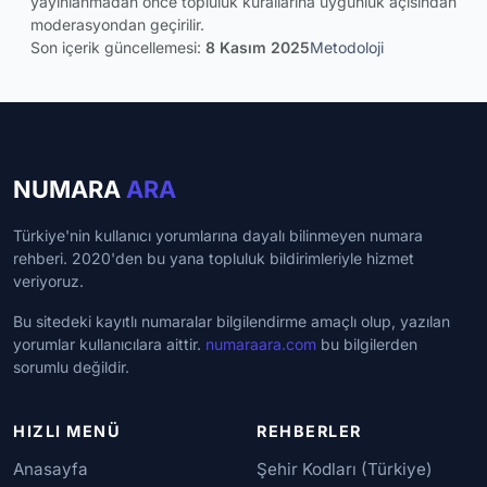
yayınlanmadan önce topluluk kurallarına uygunluk açısından
moderasyondan geçirilir.
Son içerik güncellemesi:
8 Kasım 2025
Metodoloji
NUMARA
ARA
Türkiye'nin kullanıcı yorumlarına dayalı bilinmeyen numara
rehberi. 2020'den bu yana topluluk bildirimleriyle hizmet
veriyoruz.
Bu sitedeki kayıtlı numaralar bilgilendirme amaçlı olup, yazılan
yorumlar kullanıcılara aittir.
numaraara.com
bu bilgilerden
sorumlu değildir.
HIZLI MENÜ
REHBERLER
Anasayfa
Şehir Kodları (Türkiye)