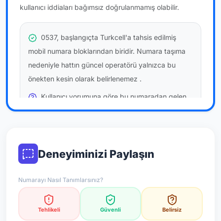
kullanıcı iddiaları bağımsız doğrulanmamış olabilir.
0537, başlangıçta Turkcell'a tahsis edilmiş
mobil numara bloklarından biridir. Numara taşıma
nedeniyle hattın güncel operatörü yalnızca bu
önekten kesin olarak belirlenemez
.
Kullanıcı yorumuna göre bu numaradan gelen
çağrılara
temkinli yaklaşmanız
önerilir; bu bir site
hükmü değildir.
Bu bilgiler onaylı kullanıcı bildirimlerine dayanır;
Deneyiminizi Paylaşın
resmi doğrulama niteliği taşımaz.
Numarayı Nasıl Tanımlarsınız?
*Not: Değerlendirmeler onaylı kullanıcı yorumlarına göre
güncellenir.
Tehlikeli
Güvenli
Belirsiz