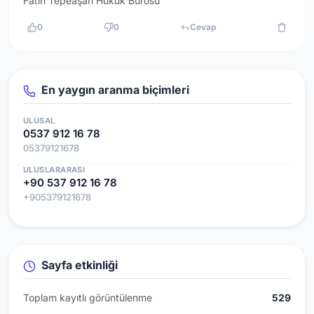
Fatih Tepeaşan Hukuk Bürosu
0
0
Cevap
En yaygın aranma biçimleri
ULUSAL
0537 912 16 78
05379121678
ULUSLARARASI
+90 537 912 16 78
+905379121678
Sayfa etkinliği
Toplam kayıtlı görüntülenme
529