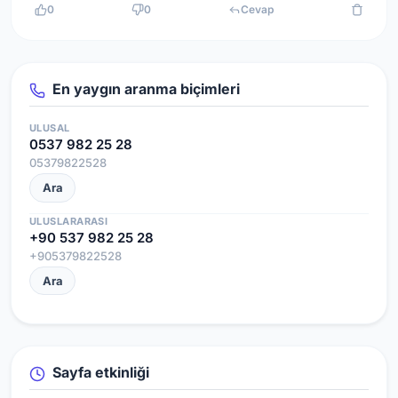
0
0
Cevap
En yaygın aranma biçimleri
ULUSAL
0537 982 25 28
05379822528
Ara
ULUSLARARASI
+90 537 982 25 28
+905379822528
Ara
Sayfa etkinliği