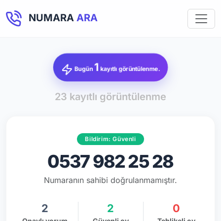
NUMARA
ARA
1
Bugün
kayıtlı görüntülenme.
23 kayıtlı görüntülenme
Bildirim: Güvenli
0537 982 25 28
Numaranın sahibi doğrulanmamıştır.
2
2
0
Onaylı yorum
Güvenli oy
Tehlikeli oy