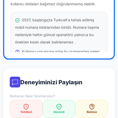
kullanıcı iddiaları bağımsız doğrulanmamış olabilir.
0537, başlangıçta Turkcell'a tahsis edilmiş
mobil numara bloklarından biridir. Numara taşıma
nedeniyle hattın güncel operatörü yalnızca bu
önekten kesin olarak belirlenemez
.
Kullanıcı yorumuna göre bu numaradan gelen
çağrılara
daha az temkinli yaklaşılabilir
önerilir; bu
bir site hükmü değildir.
Bu bilgiler onaylı kullanıcı bildirimlerine dayanır;
Deneyiminizi Paylaşın
resmi doğrulama niteliği taşımaz.
Numarayı Nasıl Tanımlarsınız?
*Not: Değerlendirmeler onaylı kullanıcı yorumlarına göre
güncellenir.
Tehlikeli
Güvenli
Belirsiz