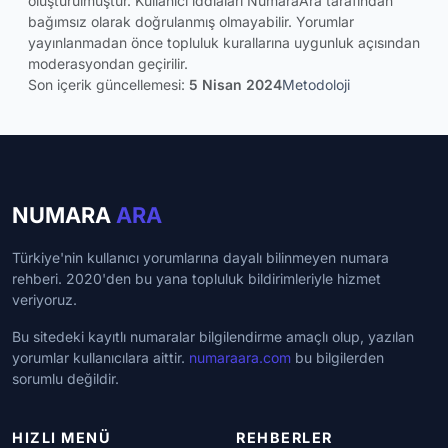
oluşturulmuştur. Kullanıcı iddiaları NumaraAra tarafından
bağımsız olarak doğrulanmış olmayabilir. Yorumlar
yayınlanmadan önce topluluk kurallarına uygunluk açısından
moderasyondan geçirilir.
Son içerik güncellemesi:
5 Nisan 2024
Metodoloji
NUMARA
ARA
Türkiye'nin kullanıcı yorumlarına dayalı bilinmeyen numara
rehberi. 2020'den bu yana topluluk bildirimleriyle hizmet
veriyoruz.
Bu sitedeki kayıtlı numaralar bilgilendirme amaçlı olup, yazılan
yorumlar kullanıcılara aittir.
numaraara.com
bu bilgilerden
sorumlu değildir.
HIZLI MENÜ
REHBERLER