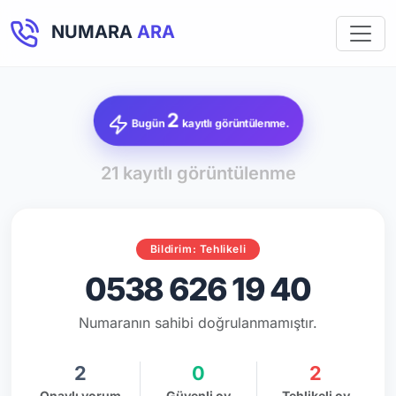
NUMARA
ARA
2
Bugün
kayıtlı görüntülenme.
21 kayıtlı görüntülenme
Bildirim: Tehlikeli
0538 626 19 40
Numaranın sahibi doğrulanmamıştır.
2
0
2
Onaylı yorum
Güvenli oy
Tehlikeli oy