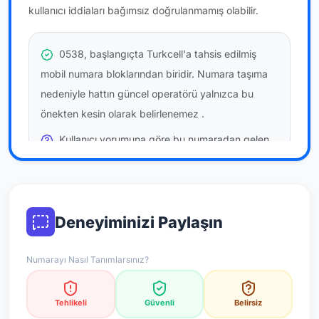
kullanıcı iddiaları bağımsız doğrulanmamış olabilir.
0538, başlangıçta Turkcell'a tahsis edilmiş
mobil numara bloklarından biridir. Numara taşıma
nedeniyle hattın güncel operatörü yalnızca bu
önekten kesin olarak belirlenemez
.
Kullanıcı yorumuna göre bu numaradan gelen
çağrılara
temkinli yaklaşmanız
önerilir; bu bir site
hükmü değildir.
Bu bilgiler onaylı kullanıcı bildirimlerine dayanır;
Deneyiminizi Paylaşın
resmi doğrulama niteliği taşımaz.
Numarayı Nasıl Tanımlarsınız?
*Not: Değerlendirmeler onaylı kullanıcı yorumlarına göre
güncellenir.
Tehlikeli
Güvenli
Belirsiz