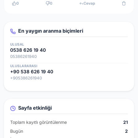
0
0
Cevap
En yaygın aranma biçimleri
ULUSAL
0538 626 19 40
05386261940
ULUSLARARASI
+90 538 626 19 40
+905386261940
Sayfa etkinliği
Toplam kayıtlı görüntülenme
21
Bugün
2