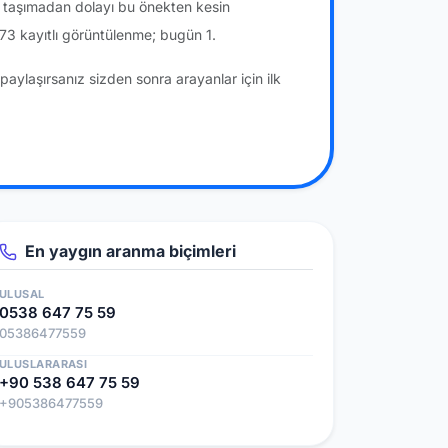
a taşımadan dolayı bu önekten kesin
73 kayıtlı görüntülenme; bugün 1.
paylaşırsanız sizden sonra arayanlar için ilk
En yaygın aranma biçimleri
ULUSAL
0538 647 75 59
05386477559
ULUSLARARASI
+90 538 647 75 59
+905386477559