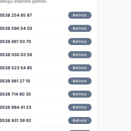
olduğu anlamına gelmez.
0538 254 85 87
Belirsiz
0538 590 54 03
Belirsiz
0538 661 50 70
Belirsiz
0538 030 03 56
Belirsiz
0538 523 54 85
Belirsiz
0538 981 27 10
Belirsiz
0538 714 80 35
Belirsiz
0538 984 41 23
Belirsiz
0538 931 39 92
Belirsiz