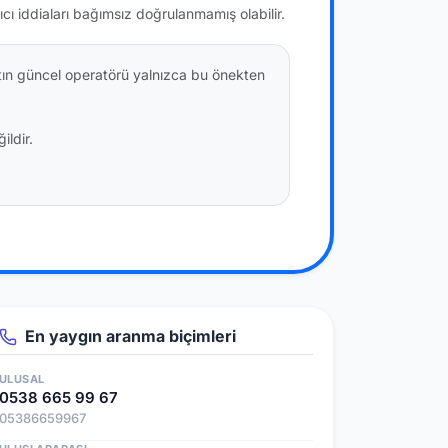
ıcı iddiaları bağımsız doğrulanmamış olabilir.
ttın güncel operatörü yalnızca bu önekten
ildir.
En yaygın aranma biçimleri
ULUSAL
0538 665 99 67
05386659967