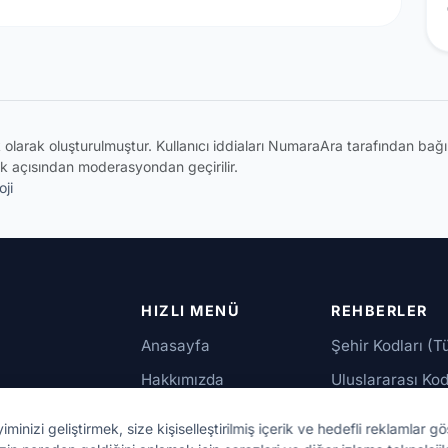
ik olarak oluşturulmuştur. Kullanıcı iddiaları NumaraAra tarafından ba
k açısından moderasyondan geçirilir.
ji
HIZLI MENÜ
REHBERLER
Anasayfa
Şehir Kodları (T
Hakkımızda
Uluslararası Kod
İletişim
Güvenilir Numar
izi geliştirmek, size kişiselleştirilmiş içerik ve hedefli reklamlar gö
up,