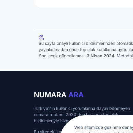
Bu sayfa onaylı kullanıcı bildirimlerinden otomat
yayınlanmadan önce topluluk kurallarına uygunlu
Son içerik güncellemesi:
3 Nisan 2024
Metodolo
NUMARA
ARA
Türkiye'nin kullanıcı yorumlarına dayalı bilinmeyen
numara rehberi. 2020'den bu yana topluluk
bildirimleriyle hizmet veriyoruz.
Web sitemizde gezinme deneyimin
Bu sitedeki kayıtlı numaralar bilgilendirme amaçlı ol