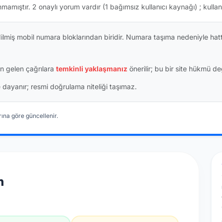
nmamıştır.
2 onaylı yorum vardır
(1 bağımsız kullanıcı kaynağı)
; kullan
dilmiş mobil numara bloklarından biridir. Numara taşıma nedeniyle ha
n gelen çağrılara
temkinli yaklaşmanız
önerilir; bu bir site hükmü değ
ine dayanır; resmi doğrulama niteliği taşımaz.
ına göre güncellenir.
n