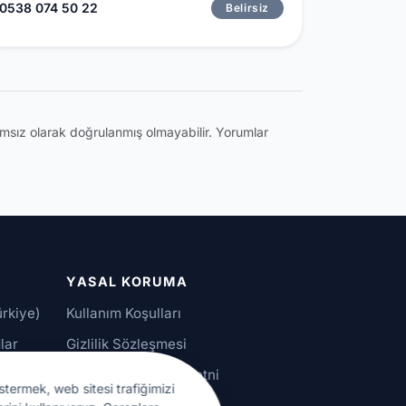
0538 074 50 22
Belirsiz
ğımsız olarak doğrulanmış olmayabilir. Yorumlar
YASAL KORUMA
ürkiye)
Kullanım Koşulları
lar
Gizlilik Sözleşmesi
alar
KVKK Aydınlatma Metni
stermek, web sitesi trafiğimizi