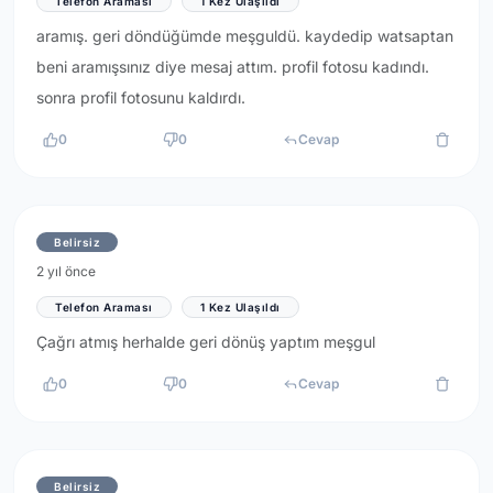
Telefon Araması
1 Kez Ulaşıldı
aramış. geri döndüğümde meşguldü. kaydedip watsaptan
beni aramışsınız diye mesaj attım. profil fotosu kadındı.
sonra profil fotosunu kaldırdı.
0
0
Cevap
Belirsiz
2 yıl önce
Telefon Araması
1 Kez Ulaşıldı
Çağrı atmış herhalde geri dönüş yaptım meşgul
0
0
Cevap
Belirsiz