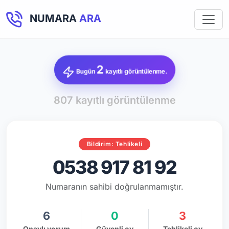
NUMARA
ARA
2
Bugün
kayıtlı görüntülenme.
807 kayıtlı görüntülenme
Bildirim: Tehlikeli
0538 917 81 92
Numaranın sahibi doğrulanmamıştır.
6
0
3
Onaylı yorum
Güvenli oy
Tehlikeli oy