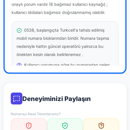
onaylı yorum vardır
(6 bağımsız kullanıcı kaynağı)
;
kullanıcı iddiaları bağımsız doğrulanmamış olabilir.
0538, başlangıçta Turkcell'a tahsis edilmiş
mobil numara bloklarından biridir. Numara taşıma
nedeniyle hattın güncel operatörü yalnızca bu
önekten kesin olarak belirlenemez
.
Kullanıcı yorumuna göre bu numaradan gelen
çağrılara
temkinli yaklaşmanız
önerilir; bu bir site
hükmü değildir.
Bu bilgiler onaylı kullanıcı bildirimlerine dayanır;
Deneyiminizi Paylaşın
resmi doğrulama niteliği taşımaz.
Numarayı Nasıl Tanımlarsınız?
*Not: Değerlendirmeler onaylı kullanıcı yorumlarına göre
güncellenir.