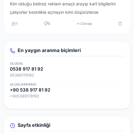
Kim olduğu belirsiz reklam amaçlı arayıp kart bilgilerini
çalıyorlar kesinlikle açmayın kimi düşürürlerse
1
0
Cevap
En yaygın aranma biçimleri
ULUSAL
0538 917 81 92
05389178192
ULUSLARARASI
+90 538 917 81 92
+905389178192
Sayfa etkinliği