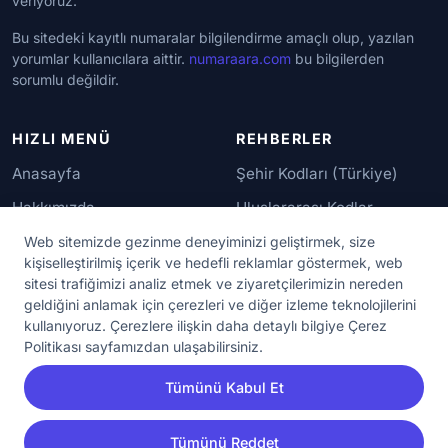
veriyoruz.
Bu sitedeki kayıtlı numaralar bilgilendirme amaçlı olup, yazılan
yorumlar kullanıcılara aittir.
numaraara.com
bu bilgilerden
sorumlu değildir.
HIZLI MENÜ
REHBERLER
Anasayfa
Şehir Kodları (Türkiye)
Hakkımızda
Uluslararası Kodlar
İletişim
Güvenilir Numaralar
Web sitemizde gezinme deneyiminizi geliştirmek, size
kişiselleştirilmiş içerik ve hedefli reklamlar göstermek, web
sitesi trafiğimizi analiz etmek ve ziyaretçilerimizin nereden
YASAL KORUMA
geldiğini anlamak için çerezleri ve diğer izleme teknolojilerini
kullanıyoruz. Çerezlere ilişkin daha detaylı bilgiye Çerez
Kullanım Koşulları
Politikası sayfamızdan ulaşabilirsiniz.
Gizlilik Sözleşmesi
Tümünü Kabul Et
KVKK Aydınlatma Metni
Çerez Ayarları
Tümünü Reddet