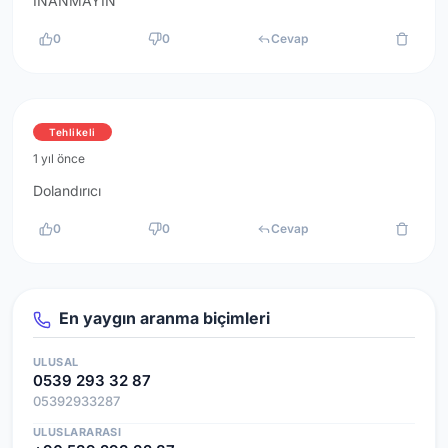
INANMAYIN
0
0
Cevap
Tehlikeli
1 yıl önce
Dolandırıcı
0
0
Cevap
En yaygın aranma biçimleri
ULUSAL
0539 293 32 87
05392933287
ULUSLARARASI