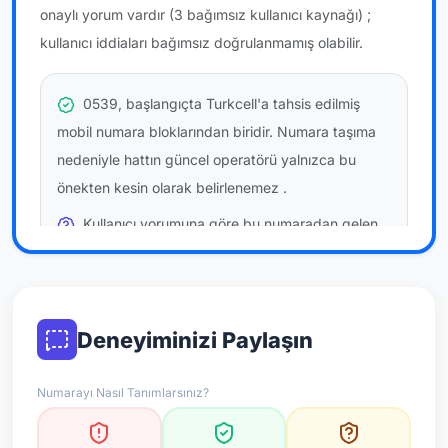
onaylı yorum vardır
(3 bağımsız kullanıcı kaynağı)
;
kullanıcı iddiaları bağımsız doğrulanmamış olabilir.
0539, başlangıçta Turkcell'a tahsis edilmiş
mobil numara bloklarından biridir. Numara taşıma
nedeniyle hattın güncel operatörü yalnızca bu
önekten kesin olarak belirlenemez
.
Kullanıcı yorumuna göre bu numaradan gelen
çağrılara
temkinli yaklaşmanız
önerilir; bu bir site
hükmü değildir.
Bu bilgiler onaylı kullanıcı bildirimlerine dayanır;
Deneyiminizi Paylaşın
resmi doğrulama niteliği taşımaz.
Numarayı Nasıl Tanımlarsınız?
*Not: Değerlendirmeler onaylı kullanıcı yorumlarına göre
güncellenir.