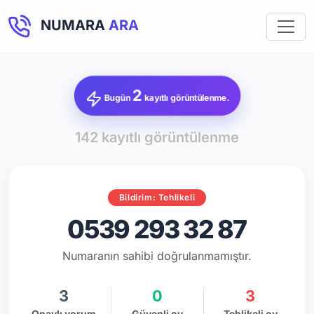
NUMARA
ARA
2
Bugün
kayıtlı görüntülenme.
142 kayıtlı görüntülenme
Bildirim: Tehlikeli
0539 293 32 87
Numaranın sahibi doğrulanmamıştır.
3
0
3
Onaylı yorum
Güvenli oy
Tehlikeli oy