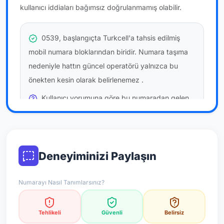
kullanıcı iddiaları bağımsız doğrulanmamış olabilir.
0539, başlangıçta Turkcell'a tahsis edilmiş
mobil numara bloklarından biridir. Numara taşıma
nedeniyle hattın güncel operatörü yalnızca bu
önekten kesin olarak belirlenemez
.
Kullanıcı yorumuna göre bu numaradan gelen
çağrılara
temkinli yaklaşmanız
önerilir; bu bir site
hükmü değildir.
Bu bilgiler onaylı kullanıcı bildirimlerine dayanır;
Deneyiminizi Paylaşın
resmi doğrulama niteliği taşımaz.
Numarayı Nasıl Tanımlarsınız?
*Not: Değerlendirmeler onaylı kullanıcı yorumlarına göre
güncellenir.
Tehlikeli
Güvenli
Belirsiz