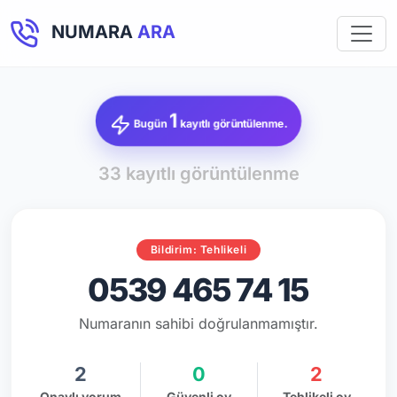
NUMARA
ARA
1
Bugün
kayıtlı görüntülenme.
33 kayıtlı görüntülenme
Bildirim: Tehlikeli
0539 465 74 15
Numaranın sahibi doğrulanmamıştır.
2
0
2
Onaylı yorum
Güvenli oy
Tehlikeli oy