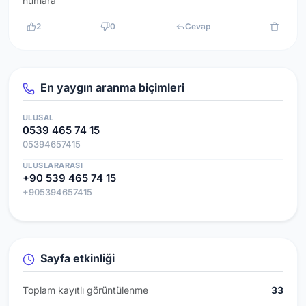
numara
2
0
Cevap
En yaygın aranma biçimleri
ULUSAL
0539 465 74 15
05394657415
ULUSLARARASI
+90 539 465 74 15
+905394657415
Sayfa etkinliği
Toplam kayıtlı görüntülenme
33