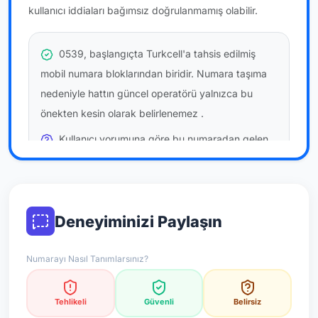
kullanıcı iddiaları bağımsız doğrulanmamış olabilir.
0539, başlangıçta Turkcell'a tahsis edilmiş
mobil numara bloklarından biridir. Numara taşıma
nedeniyle hattın güncel operatörü yalnızca bu
önekten kesin olarak belirlenemez
.
Kullanıcı yorumuna göre bu numaradan gelen
çağrılara
temkinli yaklaşmanız
önerilir; bu bir site
hükmü değildir.
Bu bilgiler onaylı kullanıcı bildirimlerine dayanır;
Deneyiminizi Paylaşın
resmi doğrulama niteliği taşımaz.
Numarayı Nasıl Tanımlarsınız?
*Not: Değerlendirmeler onaylı kullanıcı yorumlarına göre
güncellenir.
Tehlikeli
Güvenli
Belirsiz