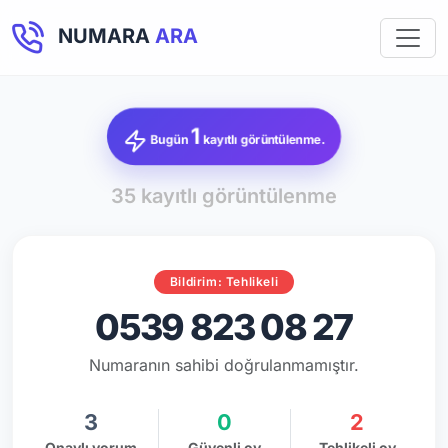
NUMARA
ARA
1
Bugün
kayıtlı görüntülenme.
35 kayıtlı görüntülenme
Bildirim: Tehlikeli
0539 823 08 27
Numaranın sahibi doğrulanmamıştır.
3
0
2
Onaylı yorum
Güvenli oy
Tehlikeli oy