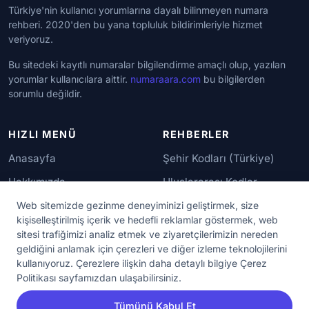
Türkiye'nin kullanıcı yorumlarına dayalı bilinmeyen numara
rehberi. 2020'den bu yana topluluk bildirimleriyle hizmet
veriyoruz.
Bu sitedeki kayıtlı numaralar bilgilendirme amaçlı olup, yazılan
yorumlar kullanıcılara aittir.
numaraara.com
bu bilgilerden
sorumlu değildir.
HIZLI MENÜ
REHBERLER
Anasayfa
Şehir Kodları (Türkiye)
Hakkımızda
Uluslararası Kodlar
İletişim
Güvenilir Numaralar
Web sitemizde gezinme deneyiminizi geliştirmek, size
kişiselleştirilmiş içerik ve hedefli reklamlar göstermek, web
sitesi trafiğimizi analiz etmek ve ziyaretçilerimizin nereden
YASAL KORUMA
geldiğini anlamak için çerezleri ve diğer izleme teknolojilerini
kullanıyoruz. Çerezlere ilişkin daha detaylı bilgiye Çerez
Kullanım Koşulları
Politikası sayfamızdan ulaşabilirsiniz.
Gizlilik Sözleşmesi
Tümünü Kabul Et