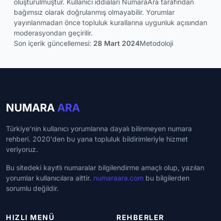
oluşturulmuştur. Kullanıcı iddiaları NumaraAra tarafından
bağımsız olarak doğrulanmış olmayabilir. Yorumlar
yayınlanmadan önce topluluk kurallarına uygunluk açısından
moderasyondan geçirilir.
Son içerik güncellemesi:
28 Mart 2024
Metodoloji
NUMARA
ARA
Türkiye'nin kullanıcı yorumlarına dayalı bilinmeyen numara
rehberi. 2020'den bu yana topluluk bildirimleriyle hizmet
veriyoruz.
Bu sitedeki kayıtlı numaralar bilgilendirme amaçlı olup, yazılan
yorumlar kullanıcılara aittir.
numaraara.com
bu bilgilerden
sorumlu değildir.
HIZLI MENÜ
REHBERLER