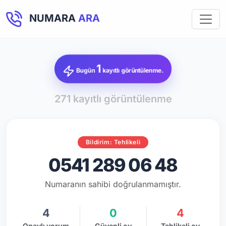
NUMARA
ARA
1
Bugün
kayıtlı görüntülenme.
271 kayıtlı görüntülenme
Bildirim: Tehlikeli
0541 289 06 48
Numaranın sahibi doğrulanmamıştır.
4
0
4
Onaylı yorum
Güvenli oy
Tehlikeli oy