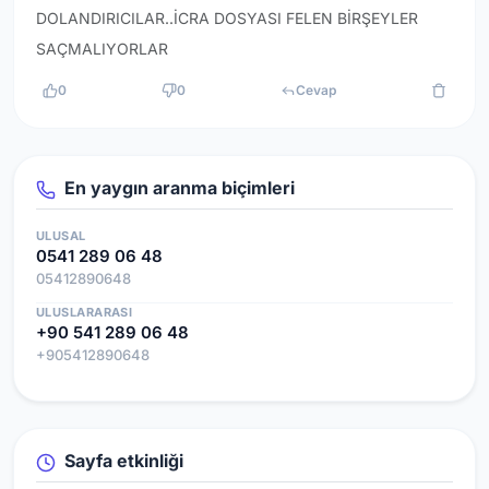
DOLANDIRICILAR..İCRA DOSYASI FELEN BİRŞEYLER
SAÇMALIYORLAR
0
0
Cevap
En yaygın aranma biçimleri
ULUSAL
0541 289 06 48
05412890648
ULUSLARARASI
+90 541 289 06 48
+905412890648
Sayfa etkinliği