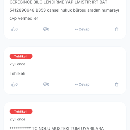
GEREGINCE BILGILENDIRME YAPILMISTIR IRTIBAT
5412890648 B353 cansel hukuk bürosu aradım numarayı
cvp vermediler
0
0
Cevap
Tehlikeli
2 yıl önce
Tehlikeli
0
0
Cevap
Tehlikeli
2 yıl önce
**********"TC NOLU MUSTEKI TUM UYARILARA