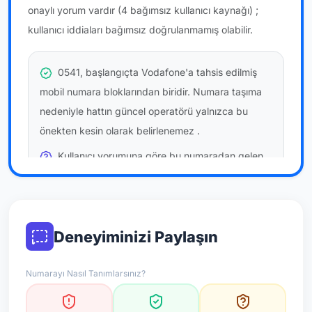
onaylı yorum vardır
(4 bağımsız kullanıcı kaynağı)
;
kullanıcı iddiaları bağımsız doğrulanmamış olabilir.
0541, başlangıçta Vodafone'a tahsis edilmiş
mobil numara bloklarından biridir. Numara taşıma
nedeniyle hattın güncel operatörü yalnızca bu
önekten kesin olarak belirlenemez
.
Kullanıcı yorumuna göre bu numaradan gelen
çağrılara
temkinli yaklaşmanız
önerilir; bu bir site
hükmü değildir.
Bu bilgiler onaylı kullanıcı bildirimlerine dayanır;
Deneyiminizi Paylaşın
resmi doğrulama niteliği taşımaz.
Numarayı Nasıl Tanımlarsınız?
*Not: Değerlendirmeler onaylı kullanıcı yorumlarına göre
güncellenir.