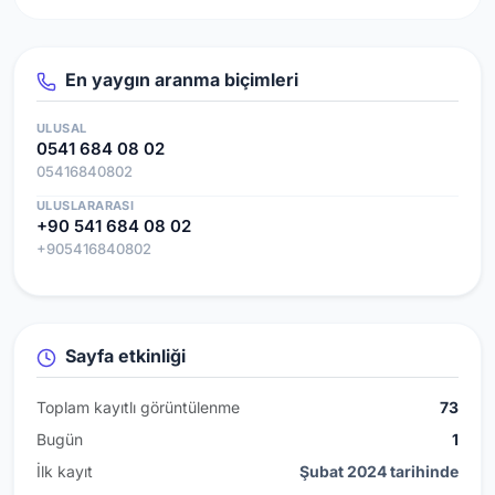
En yaygın aranma biçimleri
ULUSAL
0541 684 08 02
05416840802
ULUSLARARASI
+90 541 684 08 02
+905416840802
Sayfa etkinliği
Toplam kayıtlı görüntülenme
73
Bugün
1
İlk kayıt
Şubat 2024 tarihinde