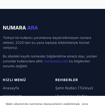
NUMARA
ARA
Türkiye'nin kullanıcı yorumlarına dayalı bilinmeyen numara
rehberi. 2020'den bu yana topluluk bildirimleriyle hizmet
veriyoruz.
Bu sitedeki kayıtlı numaralar bilgilendirme amaçlı olup, yazılan
yorumlar kullanıcılara aittir.
numaraara.com
bu bilgilerden
sorumlu değildir.
HIZLI MENÜ
REHBERLER
Anasayfa
Şehir Kodları (Türkiye)
Hakkımızda
Uluslararası Kodlar
İletişim
Güvenilir Numaralar
Web sitemizde gezinme deneyiminizi geliştirmek, size