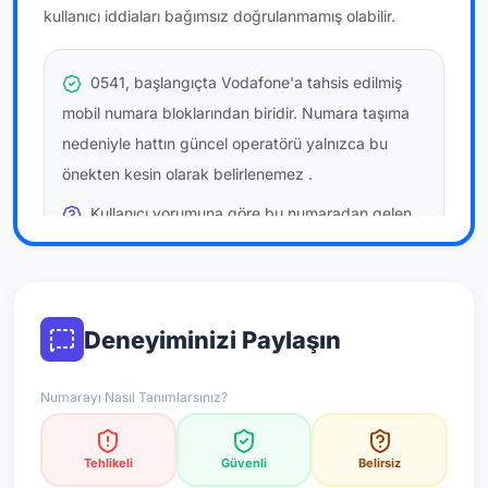
kullanıcı iddiaları bağımsız doğrulanmamış olabilir.
0541, başlangıçta Vodafone'a tahsis edilmiş
mobil numara bloklarından biridir. Numara taşıma
nedeniyle hattın güncel operatörü yalnızca bu
önekten kesin olarak belirlenemez
.
Kullanıcı yorumuna göre bu numaradan gelen
çağrılara
temkinli yaklaşmanız
önerilir; bu bir site
hükmü değildir.
Bu bilgiler onaylı kullanıcı bildirimlerine dayanır;
Deneyiminizi Paylaşın
resmi doğrulama niteliği taşımaz.
Numarayı Nasıl Tanımlarsınız?
*Not: Değerlendirmeler onaylı kullanıcı yorumlarına göre
güncellenir.
Tehlikeli
Güvenli
Belirsiz