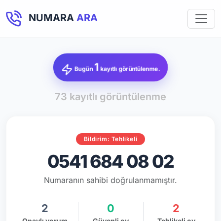
NUMARA
ARA
1
Bugün
kayıtlı görüntülenme.
73 kayıtlı görüntülenme
Bildirim: Tehlikeli
0541 684 08 02
Numaranın sahibi doğrulanmamıştır.
2
0
2
Onaylı yorum
Güvenli oy
Tehlikeli oy