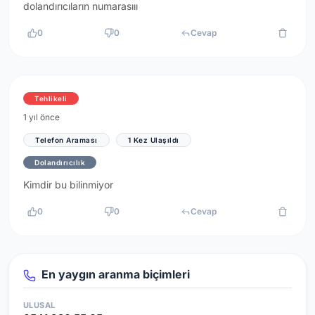
dolandırıcıların numarasııı
0
0
Cevap
Tehlikeli
1 yıl önce
Telefon Araması
1 Kez Ulaşıldı
Dolandırıcılık
Kimdir bu bilinmiyor
0
0
Cevap
En yaygın aranma biçimleri
ULUSAL