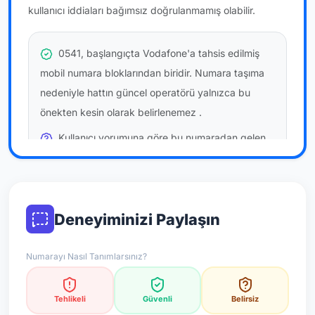
kullanıcı iddiaları bağımsız doğrulanmamış olabilir.
0541, başlangıçta Vodafone'a tahsis edilmiş
mobil numara bloklarından biridir. Numara taşıma
nedeniyle hattın güncel operatörü yalnızca bu
önekten kesin olarak belirlenemez
.
Kullanıcı yorumuna göre bu numaradan gelen
çağrılara
temkinli yaklaşmanız
önerilir; bu bir site
hükmü değildir.
Bu bilgiler onaylı kullanıcı bildirimlerine dayanır;
Deneyiminizi Paylaşın
resmi doğrulama niteliği taşımaz.
Numarayı Nasıl Tanımlarsınız?
*Not: Değerlendirmeler onaylı kullanıcı yorumlarına göre
güncellenir.
Tehlikeli
Güvenli
Belirsiz