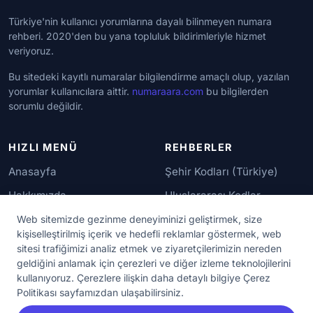
Türkiye'nin kullanıcı yorumlarına dayalı bilinmeyen numara
rehberi. 2020'den bu yana topluluk bildirimleriyle hizmet
veriyoruz.
Bu sitedeki kayıtlı numaralar bilgilendirme amaçlı olup, yazılan
yorumlar kullanıcılara aittir.
numaraara.com
bu bilgilerden
sorumlu değildir.
HIZLI MENÜ
REHBERLER
Anasayfa
Şehir Kodları (Türkiye)
Hakkımızda
Uluslararası Kodlar
İletişim
Güvenilir Numaralar
Web sitemizde gezinme deneyiminizi geliştirmek, size
kişiselleştirilmiş içerik ve hedefli reklamlar göstermek, web
sitesi trafiğimizi analiz etmek ve ziyaretçilerimizin nereden
YASAL KORUMA
geldiğini anlamak için çerezleri ve diğer izleme teknolojilerini
kullanıyoruz. Çerezlere ilişkin daha detaylı bilgiye Çerez
Kullanım Koşulları
Politikası sayfamızdan ulaşabilirsiniz.
Gizlilik Sözleşmesi