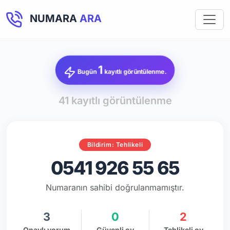
NUMARA
ARA
1
Bugün
kayıtlı görüntülenme.
41 kayıtlı görüntülenme
Bildirim: Tehlikeli
0541 926 55 65
Numaranın sahibi doğrulanmamıştır.
3
0
2
Onaylı yorum
Güvenli oy
Tehlikeli oy