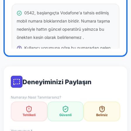
0542, başlangıçta Vodafone'a tahsis edilmiş
mobil numara bloklarından biridir. Numara taşıma
nedeniyle hattın güncel operatörü yalnızca bu
önekten kesin olarak belirlenemez
.
Kullanıcı yorumuna göre bu numaradan gelen
çağrılara
daha az temkinli yaklaşılabilir
önerilir; bu
bir site hükmü değildir.
Bu bilgiler onaylı kullanıcı bildirimlerine dayanır;
Deneyiminizi Paylaşın
resmi doğrulama niteliği taşımaz.
Numarayı Nasıl Tanımlarsınız?
*Not: Değerlendirmeler onaylı kullanıcı yorumlarına göre
güncellenir.
Tehlikeli
Güvenli
Belirsiz
Yorumunuz *