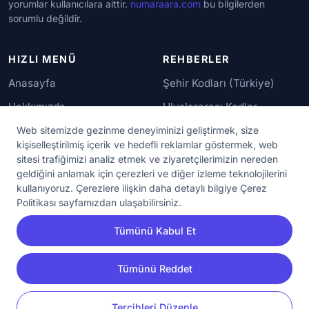
yorumlar kullanıcılara aittir.
numaraara.com
bu bilgilerden
sorumlu değildir.
HIZLI MENÜ
REHBERLER
Anasayfa
Şehir Kodları (Türkiye)
Hakkımızda
Uluslararası Kodlar
İletişim
Güvenilir Numaralar
Web sitemizde gezinme deneyiminizi geliştirmek, size
kişiselleştirilmiş içerik ve hedefli reklamlar göstermek, web
sitesi trafiğimizi analiz etmek ve ziyaretçilerimizin nereden
YASAL KORUMA
geldiğini anlamak için çerezleri ve diğer izleme teknolojilerini
kullanıyoruz. Çerezlere ilişkin daha detaylı bilgiye Çerez
Kullanım Koşulları
Politikası sayfamızdan ulaşabilirsiniz.
Gizlilik Sözleşmesi
Tümünü Kabul Et
KVKK Aydınlatma Metni
Çerez Ayarları
Tümünü Reddet
YORUM
PAYLAŞ
Tercihleri Düzenle