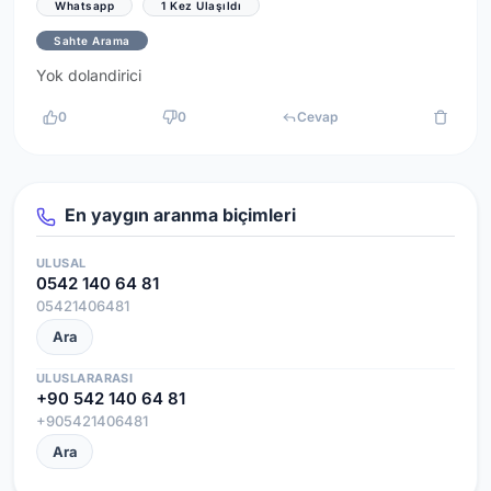
Whatsapp
1 Kez Ulaşıldı
Sahte Arama
Yok dolandirici
0
0
Cevap
En yaygın aranma biçimleri
ULUSAL
0542 140 64 81
05421406481
Ara
ULUSLARARASI
+90 542 140 64 81
+905421406481
Ara