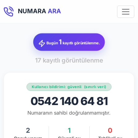
NUMARA
ARA
1
Bugün
kayıtlı görüntülenme.
17 kayıtlı görüntülenme
Kullanıcı bildirimi: güvenli
(sınırlı veri)
0542 140 64 81
Numaranın sahibi doğrulanmamıştır.
2
1
0