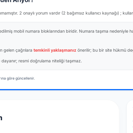
den Arıyor?
nmamıştır.
2 onaylı yorum vardır
(2 bağımsız kullanıcı kaynağı)
; kulla
dilmiş mobil numara bloklarından biridir. Numara taşıma nedeniyle h
n gelen çağrılara
temkinli yaklaşmanız
önerilir; bu bir site hükmü değ
ine dayanır; resmi doğrulama niteliği taşımaz.
ına göre güncellenir.
n