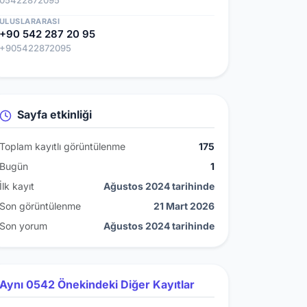
05422872095
ULUSLARARASI
+90 542 287 20 95
+905422872095
Sayfa etkinliği
Toplam kayıtlı görüntülenme
175
Bugün
1
İlk kayıt
Ağustos 2024 tarihinde
Son görüntülenme
21 Mart 2026
Son yorum
Ağustos 2024 tarihinde
Aynı 0542 Önekindeki Diğer Kayıtlar