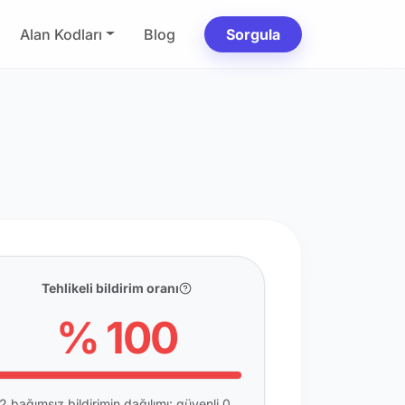
Alan Kodları
Blog
Sorgula
Tehlikeli bildirim oranı
% 100
2 bağımsız bildirimin dağılımı: güvenli 0,