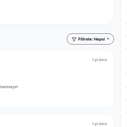
Filtrele: Hepsi
1 yıl önce
 inanmayın
1 yıl önce