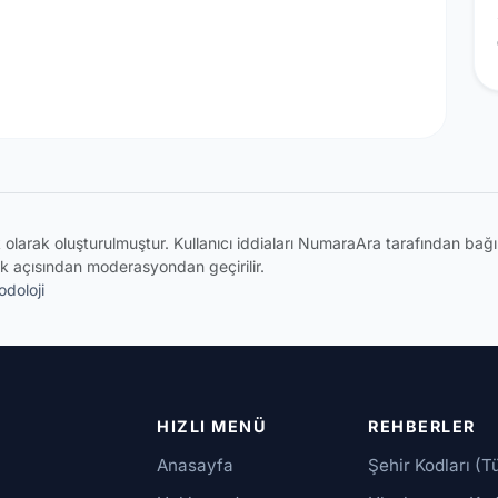
ik olarak oluşturulmuştur. Kullanıcı iddiaları NumaraAra tarafından ba
k açısından moderasyondan geçirilir.
doloji
HIZLI MENÜ
REHBERLER
Anasayfa
Şehir Kodları (T