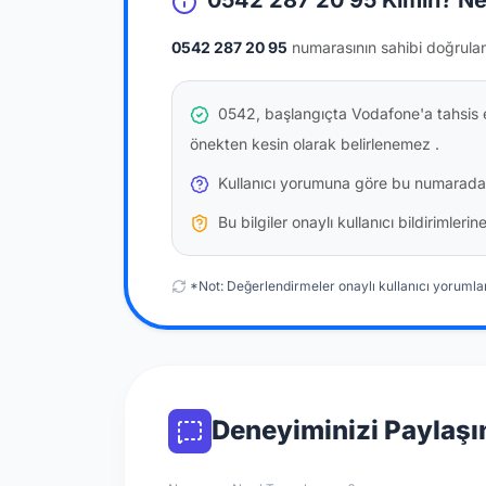
0542 287 20 95 Kimin? Ne
0542 287 20 95
numarasının sahibi doğrula
0542, başlangıçta Vodafone'a tahsis e
önekten kesin olarak belirlenemez
.
Kullanıcı yorumuna göre bu numarada
Bu bilgiler onaylı kullanıcı bildirimler
*Not: Değerlendirmeler onaylı kullanıcı yorumlar
Deneyiminizi Paylaşı