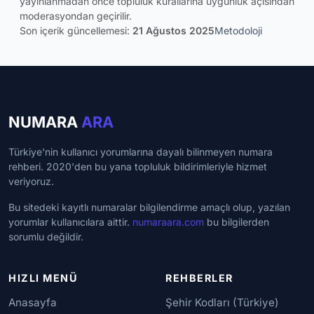
yayınlanmadan önce topluluk kurallarına uygunluk açısından
moderasyondan geçirilir.
Son içerik güncellemesi:
21 Ağustos 2025
Metodoloji
NUMARA
ARA
Türkiye'nin kullanıcı yorumlarına dayalı bilinmeyen numara
rehberi. 2020'den bu yana topluluk bildirimleriyle hizmet
veriyoruz.
Bu sitedeki kayıtlı numaralar bilgilendirme amaçlı olup, yazılan
yorumlar kullanıcılara aittir.
numaraara.com
bu bilgilerden
sorumlu değildir.
HIZLI MENÜ
REHBERLER
Anasayfa
Şehir Kodları (Türkiye)