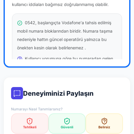
kullanıcı iddiaları bağımsız doğrulanmamış olabilir.
0542, başlangıçta Vodafone'a tahsis edilmiş
mobil numara bloklarından biridir. Numara taşıma
nedeniyle hattın güncel operatörü yalnızca bu
önekten kesin olarak belirlenemez
.
Kullanıcı yorumuna göre bu numaradan gelen
çağrılara
temkinli yaklaşmanız
önerilir; bu bir site
hükmü değildir.
Bu bilgiler onaylı kullanıcı bildirimlerine dayanır;
Deneyiminizi Paylaşın
resmi doğrulama niteliği taşımaz.
Numarayı Nasıl Tanımlarsınız?
*Not: Değerlendirmeler onaylı kullanıcı yorumlarına göre
güncellenir.
Tehlikeli
Güvenli
Belirsiz