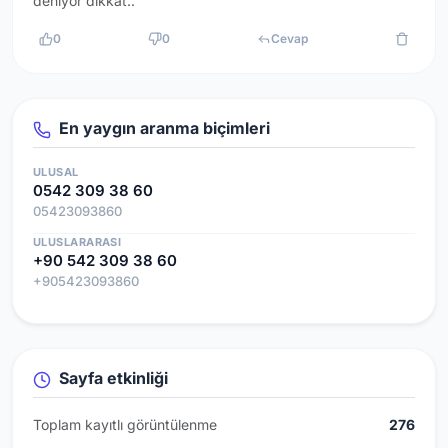
deniyor dikkat..
0
0
Cevap
En yaygın aranma biçimleri
ULUSAL
0542 309 38 60
05423093860
ULUSLARARASI
+90 542 309 38 60
+905423093860
Sayfa etkinliği
Toplam kayıtlı görüntülenme
276