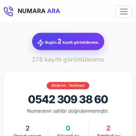
NUMARA
ARA
2
Bugün
kayıtlı görüntülenme.
276 kayıtlı görüntülenme
Bildirim: Tehlikeli
0542 309 38 60
Numaranın sahibi doğrulanmamıştır.
2
0
2
Onaylı yorum
Güvenli oy
Tehlikeli oy