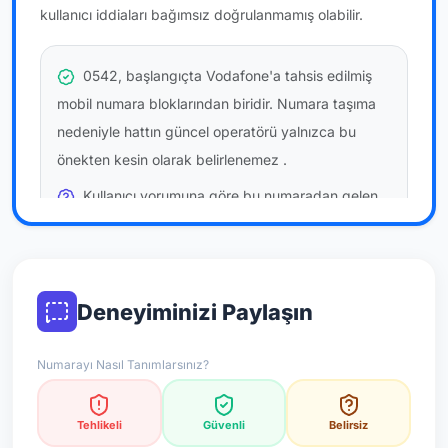
kullanıcı iddiaları bağımsız doğrulanmamış olabilir.
0542, başlangıçta Vodafone'a tahsis edilmiş
mobil numara bloklarından biridir. Numara taşıma
nedeniyle hattın güncel operatörü yalnızca bu
önekten kesin olarak belirlenemez
.
Kullanıcı yorumuna göre bu numaradan gelen
çağrılara
temkinli yaklaşmanız
önerilir; bu bir site
hükmü değildir.
Bu bilgiler onaylı kullanıcı bildirimlerine dayanır;
Deneyiminizi Paylaşın
resmi doğrulama niteliği taşımaz.
Numarayı Nasıl Tanımlarsınız?
*Not: Değerlendirmeler onaylı kullanıcı yorumlarına göre
güncellenir.
Tehlikeli
Güvenli
Belirsiz