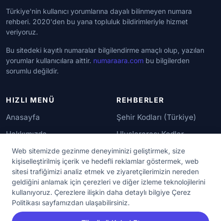
Türkiye'nin kullanıcı yorumlarına dayalı bilinmeyen numara
rehberi. 2020'den bu yana topluluk bildirimleriyle hizmet
veriyoruz.
Bu sitedeki kayıtlı numaralar bilgilendirme amaçlı olup, yazılan
yorumlar kullanıcılara aittir.
numaraara.com
bu bilgilerden
sorumlu değildir.
HIZLI MENÜ
REHBERLER
Anasayfa
Şehir Kodları (Türkiye)
Hakkımızda
Uluslararası Kodlar
İletişim
Güvenilir Numaralar
Web sitemizde gezinme deneyiminizi geliştirmek, size
kişiselleştirilmiş içerik ve hedefli reklamlar göstermek, web
sitesi trafiğimizi analiz etmek ve ziyaretçilerimizin nereden
YASAL KORUMA
geldiğini anlamak için çerezleri ve diğer izleme teknolojilerini
kullanıyoruz. Çerezlere ilişkin daha detaylı bilgiye Çerez
Kullanım Koşulları
Politikası sayfamızdan ulaşabilirsiniz.
Gizlilik Sözleşmesi