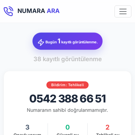
NUMARA
ARA
1
Bugün
kayıtlı görüntülenme.
38 kayıtlı görüntülenme
Bildirim: Tehlikeli
0542 388 66 51
Numaranın sahibi doğrulanmamıştır.
3
0
2
Onaylı yorum
Güvenli oy
Tehlikeli oy