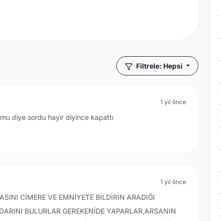
Filtrele: Hepsi
1 yıl önce
mu diye sordu hayır diyince kapattı
1 yıl önce
INI CİMERE VE EMNİYETE BİLDİRİN ARADIĞI
DARINI BULURLAR GEREKENİDE YAPARLAR,ARSANIN