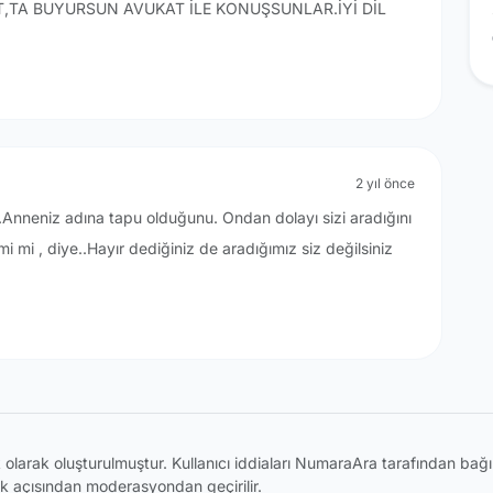
T,TA BUYURSUN AVUKAT İLE KONUŞSUNLAR.İYİ DİL
2 yıl önce
r..Anneniz adına tapu olduğunu. Ondan dolayı sizi aradığını
mi mi , diye..Hayır dediğiniz de aradığımız siz değilsiniz
ik olarak oluşturulmuştur. Kullanıcı iddiaları NumaraAra tarafından ba
k açısından moderasyondan geçirilir.