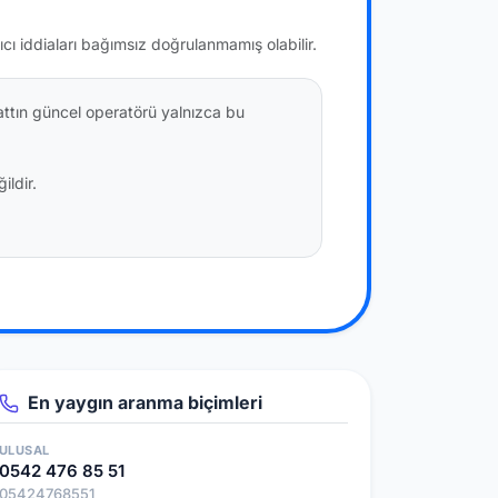
ıcı iddiaları bağımsız doğrulanmamış olabilir.
attın güncel operatörü yalnızca bu
ildir.
En yaygın aranma biçimleri
ULUSAL
0542 476 85 51
05424768551