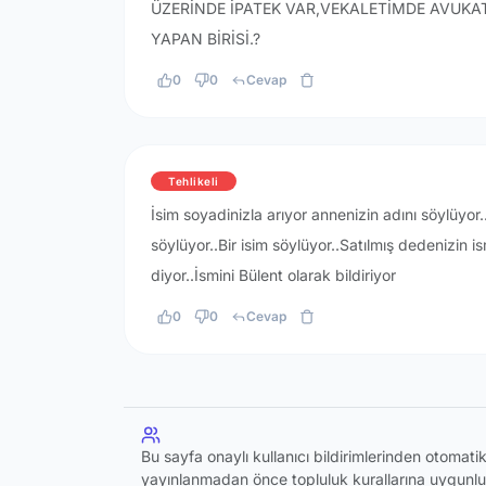
ÜZERİNDE İPATEK VAR,VEKALETİMDE AVUKA
YAPAN BİRİSİ.?
0
0
Cevap
Tehlikeli
İsim soyadinizla arıyor annenizin adını söylüyo
söylüyor..Bir isim söylüyor..Satılmış dedenizin is
diyor..İsmini Bülent olarak bildiriyor
0
0
Cevap
Bu sayfa onaylı kullanıcı bildirimlerinden otomat
yayınlanmadan önce topluluk kurallarına uygunlu