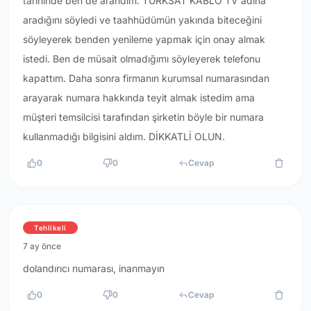
tarihinde ben de arandım. TÜRKSAT KABLO TV adına
aradığını söyledi ve taahhüdümün yakında biteceğini
söyleyerek benden yenileme yapmak için onay almak
istedi. Ben de müsait olmadığımı söyleyerek telefonu
kapattım. Daha sonra firmanın kurumsal numarasından
arayarak numara hakkında teyit almak istedim ama
müşteri temsilcisi tarafından şirketin böyle bir numara
kullanmadığı bilgisini aldım. DİKKATLİ OLUN.
0
0
Cevap
Tehlikeli
7 ay önce
dolandırıcı numarası, inanmayın
0
0
Cevap