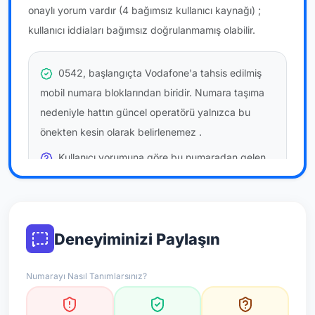
onaylı yorum vardır
(4 bağımsız kullanıcı kaynağı)
;
kullanıcı iddiaları bağımsız doğrulanmamış olabilir.
0542, başlangıçta Vodafone'a tahsis edilmiş
mobil numara bloklarından biridir. Numara taşıma
nedeniyle hattın güncel operatörü yalnızca bu
önekten kesin olarak belirlenemez
.
Kullanıcı yorumuna göre bu numaradan gelen
çağrılara
temkinli yaklaşmanız
önerilir; bu bir site
hükmü değildir.
Bu bilgiler onaylı kullanıcı bildirimlerine dayanır;
Deneyiminizi Paylaşın
resmi doğrulama niteliği taşımaz.
Numarayı Nasıl Tanımlarsınız?
*Not: Değerlendirmeler onaylı kullanıcı yorumlarına göre
güncellenir.