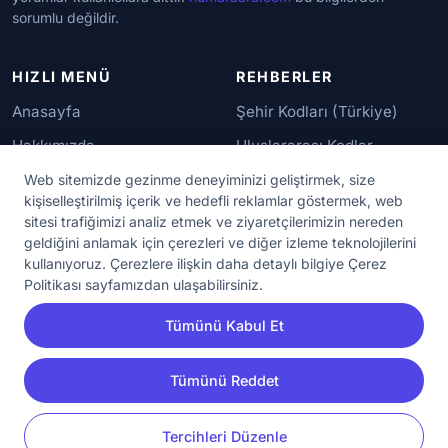
sorumlu değildir.
HIZLI MENÜ
REHBERLER
Anasayfa
Şehir Kodları (Türkiye)
Hakkımızda
Uluslararası Kodlar
İletişim
Güvenilir Numaralar
Web sitemizde gezinme deneyiminizi geliştirmek, size
kişiselleştirilmiş içerik ve hedefli reklamlar göstermek, web
sitesi trafiğimizi analiz etmek ve ziyaretçilerimizin nereden
YASAL KORUMA
geldiğini anlamak için çerezleri ve diğer izleme teknolojilerini
kullanıyoruz. Çerezlere ilişkin daha detaylı bilgiye Çerez
Kullanım Koşulları
Politikası sayfamızdan ulaşabilirsiniz.
Gizlilik Sözleşmesi
Tümünü Kabul Et
KVKK Aydınlatma Metni
Çerez Ayarları
Tümünü Reddet
YORUM
PAYLAŞ
Tercihleri Düzenle