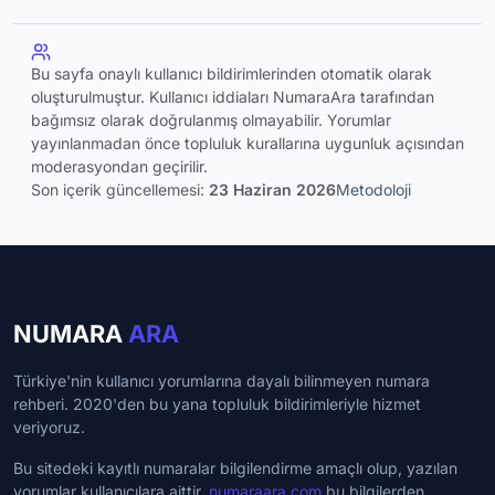
Bu sayfa onaylı kullanıcı bildirimlerinden otomatik olarak
oluşturulmuştur. Kullanıcı iddiaları NumaraAra tarafından
bağımsız olarak doğrulanmış olmayabilir. Yorumlar
yayınlanmadan önce topluluk kurallarına uygunluk açısından
moderasyondan geçirilir.
Son içerik güncellemesi:
23 Haziran 2026
Metodoloji
NUMARA
ARA
Türkiye'nin kullanıcı yorumlarına dayalı bilinmeyen numara
rehberi. 2020'den bu yana topluluk bildirimleriyle hizmet
veriyoruz.
Bu sitedeki kayıtlı numaralar bilgilendirme amaçlı olup, yazılan
yorumlar kullanıcılara aittir.
numaraara.com
bu bilgilerden