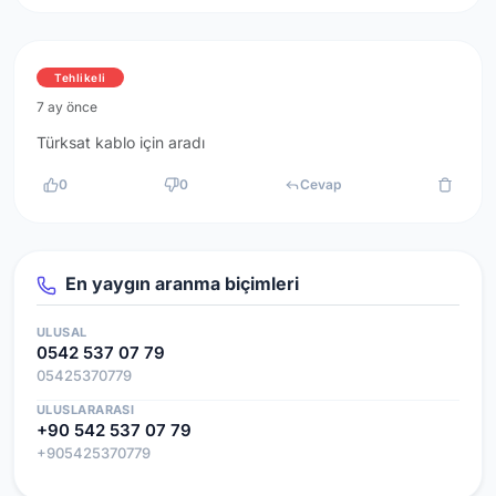
Tehlikeli
7 ay önce
Türksat kablo için aradı
0
0
Cevap
En yaygın aranma biçimleri
ULUSAL
0542 537 07 79
05425370779
ULUSLARARASI
+90 542 537 07 79
+905425370779