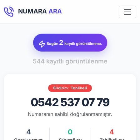
NUMARA
ARA
2
Bugün
kayıtlı görüntülenme.
544 kayıtlı görüntülenme
Bildirim: Tehlikeli
0542 537 07 79
Numaranın sahibi doğrulanmamıştır.
4
0
4
Onaylı yorum
Güvenli oy
Tehlikeli oy