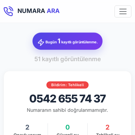
NUMARA
ARA
1
Bugün
kayıtlı görüntülenme.
51 kayıtlı görüntülenme
Bildirim: Tehlikeli
0542 655 74 37
Numaranın sahibi doğrulanmamıştır.
2
0
2
Onaylı yorum
Güvenli oy
Tehlikeli oy