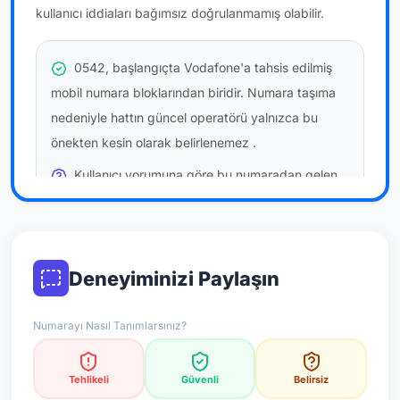
kullanıcı iddiaları bağımsız doğrulanmamış olabilir.
0542, başlangıçta Vodafone'a tahsis edilmiş
mobil numara bloklarından biridir. Numara taşıma
nedeniyle hattın güncel operatörü yalnızca bu
önekten kesin olarak belirlenemez
.
Kullanıcı yorumuna göre bu numaradan gelen
çağrılara
temkinli yaklaşmanız
önerilir; bu bir site
hükmü değildir.
Bu bilgiler onaylı kullanıcı bildirimlerine dayanır;
Deneyiminizi Paylaşın
resmi doğrulama niteliği taşımaz.
Numarayı Nasıl Tanımlarsınız?
*Not: Değerlendirmeler onaylı kullanıcı yorumlarına göre
güncellenir.
Tehlikeli
Güvenli
Belirsiz