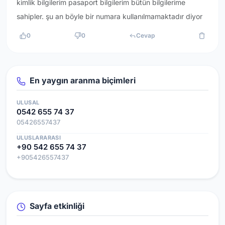
kimlik bilgilerim pasaport bilgilerim bütün bilgilerime
sahipler. şu an böyle bir numara kullanılmamaktadır diyor
0
0
Cevap
En yaygın aranma biçimleri
ULUSAL
0542 655 74 37
05426557437
ULUSLARARASI
+90 542 655 74 37
+905426557437
Sayfa etkinliği