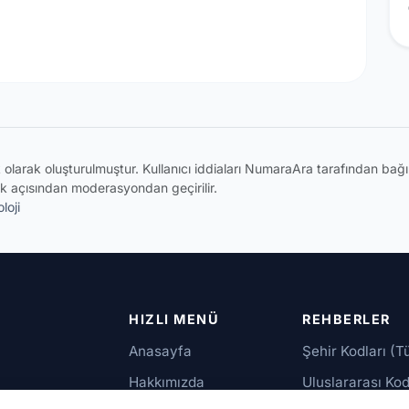
ik olarak oluşturulmuştur. Kullanıcı iddiaları NumaraAra tarafından ba
k açısından moderasyondan geçirilir.
loji
HIZLI MENÜ
REHBERLER
Anasayfa
Şehir Kodları (T
Hakkımızda
Uluslararası Kod