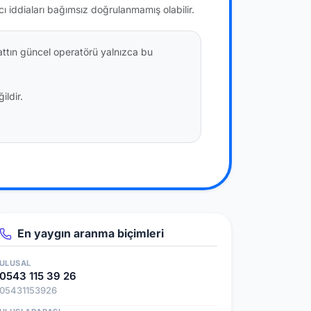
ıcı iddiaları bağımsız doğrulanmamış olabilir.
attın güncel operatörü yalnızca bu
ildir.
En yaygın aranma biçimleri
ULUSAL
0543 115 39 26
05431153926