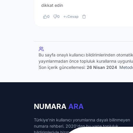
dikkat edin
0
0
Cevap
Bu sayfa onaylı kullanıcı bildirimlerinden otomat
yayınlanmadan önce topluluk kurallarına uygunlu
Son içerik güncellemesi:
26 Nisan 2024
Metodo
NUMARA
ARA
Türkiye'nin kullanıcı yorumlarına dayalı bilinmeyen
numara rehberi. 2020'den bu yana topluluk
bildirimleriyle hizmet veriyoruz.