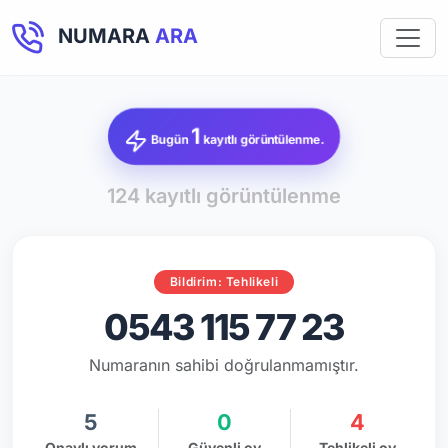
NUMARA
ARA
1
Bugün
kayıtlı görüntülenme.
124 kayıtlı görüntülenme
Bildirim: Tehlikeli
0543 115 77 23
Numaranın sahibi doğrulanmamıştır.
5
0
4
Onaylı yorum
Güvenli oy
Tehlikeli oy