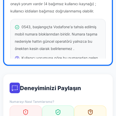
onaylı yorum vardır
(4 bağımsız kullanıcı kaynağı)
;
kullanıcı iddiaları bağımsız doğrulanmamış olabilir.
0543, başlangıçta Vodafone'a tahsis edilmiş
mobil numara bloklarından biridir. Numara taşıma
nedeniyle hattın güncel operatörü yalnızca bu
önekten kesin olarak belirlenemez
.
Kullanıcı yorumuna göre bu numaradan gelen
çağrılara
temkinli yaklaşmanız
önerilir; bu bir site
hükmü değildir.
Bu bilgiler onaylı kullanıcı bildirimlerine dayanır;
Deneyiminizi Paylaşın
resmi doğrulama niteliği taşımaz.
Numarayı Nasıl Tanımlarsınız?
*Not: Değerlendirmeler onaylı kullanıcı yorumlarına göre
güncellenir.