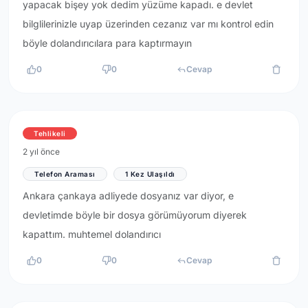
yapacak bişey yok dedim yüzüme kapadı. e devlet
bilglilerinizle uyap üzerinden cezanız var mı kontrol edin
böyle dolandırıcılara para kaptırmayın
0
0
Cevap
Tehlikeli
2 yıl önce
Telefon Araması
1 Kez Ulaşıldı
Ankara çankaya adliyede dosyanız var diyor, e
devletimde böyle bir dosya görümüyorum diyerek
kapattım. muhtemel dolandırıcı
0
0
Cevap