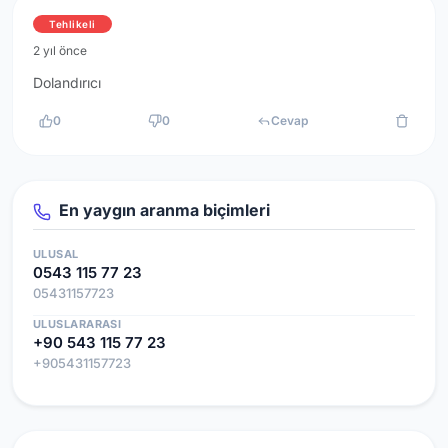
Tehlikeli
2 yıl önce
Dolandırıcı
0
0
Cevap
En yaygın aranma biçimleri
ULUSAL
0543 115 77 23
05431157723
ULUSLARARASI
+90 543 115 77 23
+905431157723