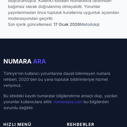
oluşturulmuştur. Kullanıcı iddiaları NumaraAra tarafından
bağımsız olarak doğrulanmış olmayabilir. Yorumlar
yayınlanmadan önce topluluk kurallarına uygunluk açısından
moderasyondan geçirilir.
Son içerik güncellemesi:
17 Ocak 2026
Metodoloji
NUMARA
ARA
Türkiye'nin kullanıcı yorumlarına dayalı bilinmeyen numara
rehberi. 2020'den bu yana topluluk bildirimleriyle hizmet
veriyoruz.
Bu sitedeki kayıtlı numaralar bilgilendirme amaçlı olup, yazılan
yorumlar kullanıcılara aittir.
numaraara.com
bu bilgilerden
sorumlu değildir.
HIZLI MENÜ
REHBERLER