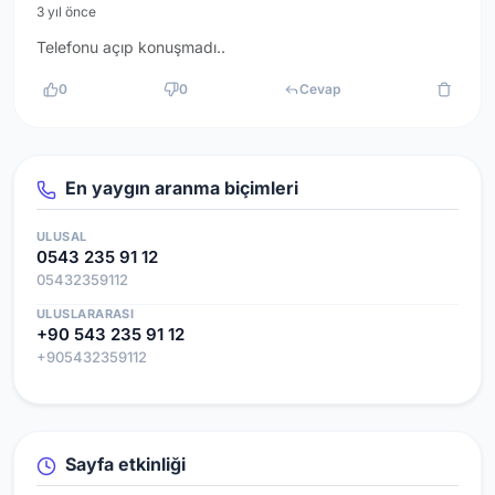
3 yıl önce
Telefonu açıp konuşmadı..
0
0
Cevap
En yaygın aranma biçimleri
ULUSAL
0543 235 91 12
05432359112
ULUSLARARASI
+90 543 235 91 12
+905432359112
Sayfa etkinliği