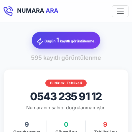
NUMARA
ARA
1
Bugün
kayıtlı görüntülenme.
595 kayıtlı görüntülenme
Bildirim: Tehlikeli
0543 235 91 12
Numaranın sahibi doğrulanmamıştır.
9
0
9
Onaylı yorum
Güvenli oy
Tehlikeli oy