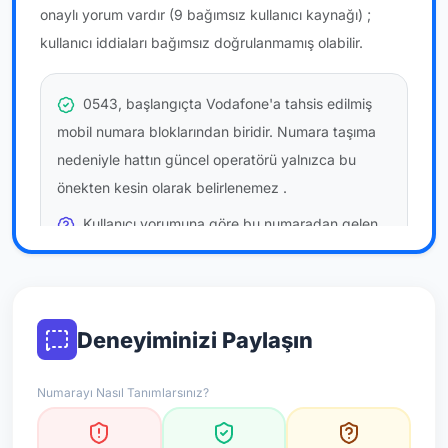
onaylı yorum vardır
(9 bağımsız kullanıcı kaynağı)
;
kullanıcı iddiaları bağımsız doğrulanmamış olabilir.
0543, başlangıçta Vodafone'a tahsis edilmiş
mobil numara bloklarından biridir. Numara taşıma
nedeniyle hattın güncel operatörü yalnızca bu
önekten kesin olarak belirlenemez
.
Kullanıcı yorumuna göre bu numaradan gelen
çağrılara
temkinli yaklaşmanız
önerilir; bu bir site
hükmü değildir.
Bu bilgiler onaylı kullanıcı bildirimlerine dayanır;
Deneyiminizi Paylaşın
resmi doğrulama niteliği taşımaz.
Numarayı Nasıl Tanımlarsınız?
*Not: Değerlendirmeler onaylı kullanıcı yorumlarına göre
güncellenir.