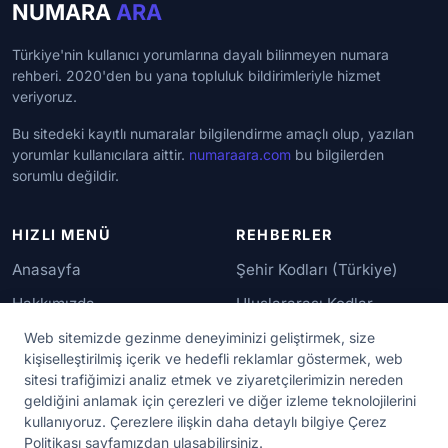
NUMARA
ARA
Türkiye'nin kullanıcı yorumlarına dayalı bilinmeyen numara
rehberi. 2020'den bu yana topluluk bildirimleriyle hizmet
veriyoruz.
Bu sitedeki kayıtlı numaralar bilgilendirme amaçlı olup, yazılan
yorumlar kullanıcılara aittir.
numaraara.com
bu bilgilerden
sorumlu değildir.
HIZLI MENÜ
REHBERLER
Anasayfa
Şehir Kodları (Türkiye)
Hakkımızda
Uluslararası Kodlar
İletişim
Güvenilir Numaralar
Web sitemizde gezinme deneyiminizi geliştirmek, size
kişiselleştirilmiş içerik ve hedefli reklamlar göstermek, web
sitesi trafiğimizi analiz etmek ve ziyaretçilerimizin nereden
YASAL KORUMA
geldiğini anlamak için çerezleri ve diğer izleme teknolojilerini
kullanıyoruz. Çerezlere ilişkin daha detaylı bilgiye Çerez
Kullanım Koşulları
Politikası sayfamızdan ulaşabilirsiniz.