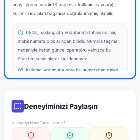
onaylı yorum vardır
(3 bağımsız kullanıcı kaynağı)
;
kullanıcı iddiaları bağımsız doğrulanmamış olabilir.
0543, başlangıçta Vodafone'a tahsis edilmiş
mobil numara bloklarından biridir. Numara taşıma
nedeniyle hattın güncel operatörü yalnızca bu
önekten kesin olarak belirlenemez
.
Kullanıcı yorumuna göre bu numaradan gelen
çağrılara
temkinli yaklaşmanız
önerilir; bu bir site
hükmü değildir.
Bu bilgiler onaylı kullanıcı bildirimlerine dayanır;
Deneyiminizi Paylaşın
resmi doğrulama niteliği taşımaz.
Numarayı Nasıl Tanımlarsınız?
*Not: Değerlendirmeler onaylı kullanıcı yorumlarına göre
güncellenir.