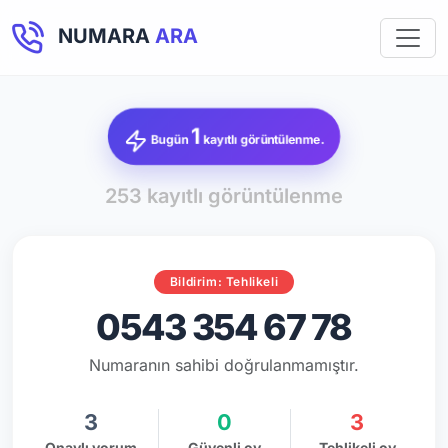
NUMARA
ARA
1
Bugün
kayıtlı görüntülenme.
253 kayıtlı görüntülenme
Bildirim: Tehlikeli
0543 354 67 78
Numaranın sahibi doğrulanmamıştır.
3
0
3
Onaylı yorum
Güvenli oy
Tehlikeli oy