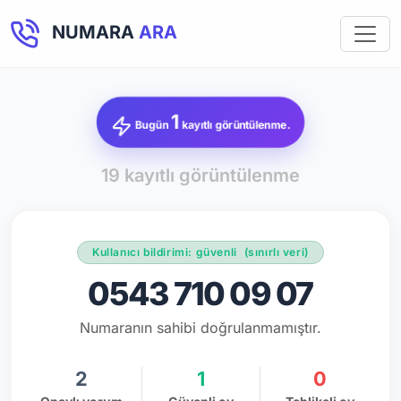
NUMARA
ARA
1
Bugün
kayıtlı görüntülenme.
19 kayıtlı görüntülenme
Kullanıcı bildirimi: güvenli
(sınırlı veri)
0543 710 09 07
Numaranın sahibi doğrulanmamıştır.
2
1
0