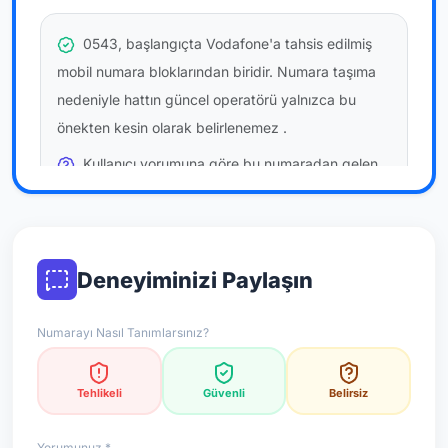
0543, başlangıçta Vodafone'a tahsis edilmiş
mobil numara bloklarından biridir. Numara taşıma
nedeniyle hattın güncel operatörü yalnızca bu
önekten kesin olarak belirlenemez
.
Kullanıcı yorumuna göre bu numaradan gelen
çağrılara
daha az temkinli yaklaşılabilir
önerilir; bu
bir site hükmü değildir.
Bu bilgiler onaylı kullanıcı bildirimlerine dayanır;
Deneyiminizi Paylaşın
resmi doğrulama niteliği taşımaz.
Numarayı Nasıl Tanımlarsınız?
*Not: Değerlendirmeler onaylı kullanıcı yorumlarına göre
güncellenir.
Tehlikeli
Güvenli
Belirsiz
Yorumunuz *