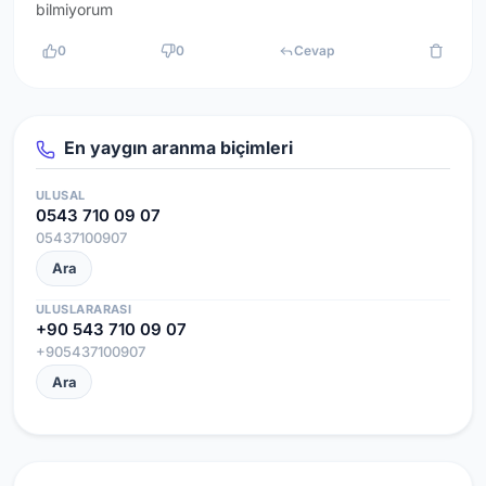
bilmiyorum
0
0
Cevap
En yaygın aranma biçimleri
ULUSAL
0543 710 09 07
05437100907
Ara
ULUSLARARASI
+90 543 710 09 07
+905437100907
Ara