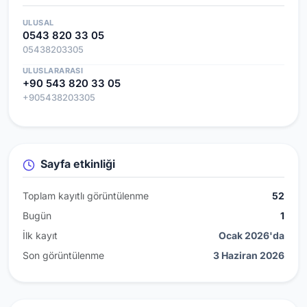
ULUSAL
0543 820 33 05
05438203305
ULUSLARARASI
+90 543 820 33 05
+905438203305
Sayfa etkinliği
Toplam kayıtlı görüntülenme
52
Bugün
1
İlk kayıt
Ocak 2026'da
Son görüntülenme
3 Haziran 2026