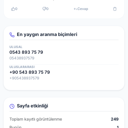
0
0
Cevap
En yaygın aranma biçimleri
ULUSAL
0543 893 75 79
05438937579
ULUSLARARASI
+90 543 893 75 79
+905438937579
Sayfa etkinliği
Toplam kayıtlı görüntülenme
249
Bugün
1