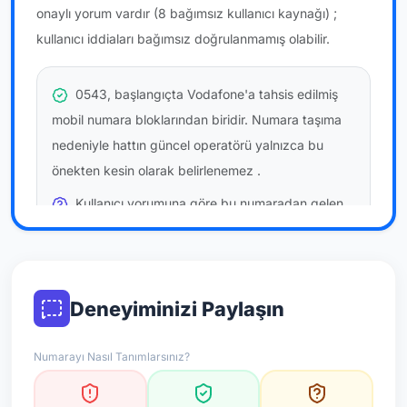
onaylı yorum vardır
(8 bağımsız kullanıcı kaynağı)
;
kullanıcı iddiaları bağımsız doğrulanmamış olabilir.
0543, başlangıçta Vodafone'a tahsis edilmiş
mobil numara bloklarından biridir. Numara taşıma
nedeniyle hattın güncel operatörü yalnızca bu
önekten kesin olarak belirlenemez
.
Kullanıcı yorumuna göre bu numaradan gelen
çağrılara
temkinli yaklaşmanız
önerilir; bu bir site
hükmü değildir.
Bu bilgiler onaylı kullanıcı bildirimlerine dayanır;
Deneyiminizi Paylaşın
resmi doğrulama niteliği taşımaz.
Numarayı Nasıl Tanımlarsınız?
*Not: Değerlendirmeler onaylı kullanıcı yorumlarına göre
güncellenir.