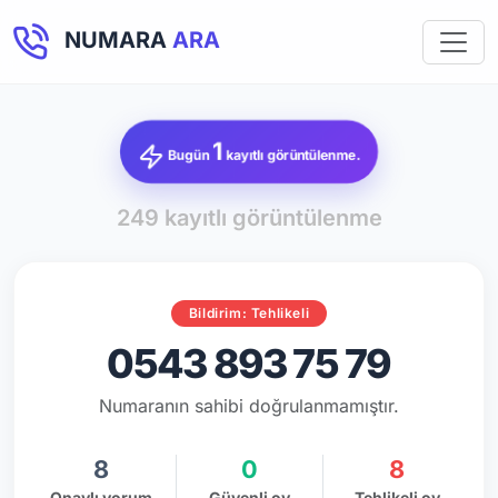
NUMARA
ARA
1
Bugün
kayıtlı görüntülenme.
249 kayıtlı görüntülenme
Bildirim: Tehlikeli
0543 893 75 79
Numaranın sahibi doğrulanmamıştır.
8
0
8
Onaylı yorum
Güvenli oy
Tehlikeli oy