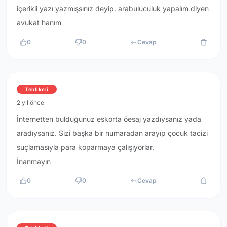
içerikli yazı yazmışsınız deyip. arabuluculuk yapalım diyen
avukat hanım
0
0
Cevap
Tehlikeli
2 yıl önce
İnternetten bulduğunuz eskorta öesaj yazdıysanız yada
aradıysanız. Sizi başka bir numaradan arayıp çocuk tacizi
suçlamasıyla para koparmaya çalışıyorlar.
İnanmayın
0
0
Cevap