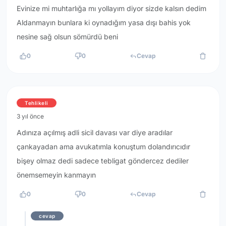
Evinize mi muhtarlığa mı yollayım diyor sizde kalsın dedim
Aldanmayın bunlara ki oynadığım yasa dışı bahis yok
nesine sağ olsun sömürdü beni
0
0
Cevap
Tehlikeli
3 yıl önce
Adınıza açılmış adli sicil davası var diye aradılar
çankayadan ama avukatımla konuştum dolandırıcıdır
bişey olmaz dedi sadece tebligat göndercez dediler
önemsemeyin kanmayın
0
0
Cevap
cevap