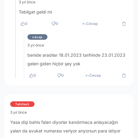
3 yıl önce
Tebligat geldi mi
0
0
Cevap
cevap
3 yıl önce
benide aradılar 18.01.2023 tarihinde 23.01.2023
gelen giden hiçbir şey yok
0
0
Cevap
Tehlikeli
3 yıl önce
Yasa dişi bahis falan diyorlar kandırmaca anlayacağın
yalan da avukat numarası veriyor arıyorsun para istiyor