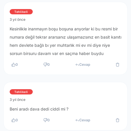
Tehlikeli
3 yıl önce
Kesinlikle inanmayın boşu boşuna arıyorlar ki bu resmi bir
numara değil tekrar ararsanız ulaşamazsınız en basit kanıtı
hem devlete bağlı bı yer muhtarlık mi ev mi diye niye
sorsun birsuru davam var en saçma haber buydu
0
0
Cevap
Tehlikeli
3 yıl önce
Beni aradı dava dedi ciddi mi ?
0
0
Cevap