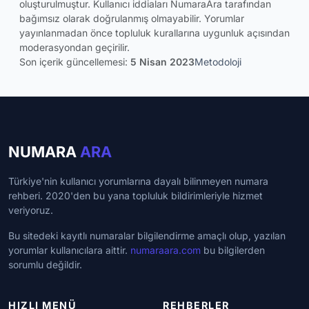
oluşturulmuştur. Kullanıcı iddiaları NumaraAra tarafından
bağımsız olarak doğrulanmış olmayabilir. Yorumlar
yayınlanmadan önce topluluk kurallarına uygunluk açısından
moderasyondan geçirilir.
Son içerik güncellemesi:
5 Nisan 2023
Metodoloji
NUMARA
ARA
Türkiye'nin kullanıcı yorumlarına dayalı bilinmeyen numara
rehberi. 2020'den bu yana topluluk bildirimleriyle hizmet
veriyoruz.
Bu sitedeki kayıtlı numaralar bilgilendirme amaçlı olup, yazılan
yorumlar kullanıcılara aittir.
numaraara.com
bu bilgilerden
sorumlu değildir.
HIZLI MENÜ
REHBERLER