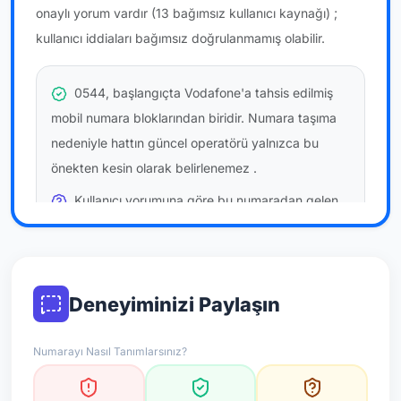
onaylı yorum vardır
(13 bağımsız kullanıcı kaynağı)
;
kullanıcı iddiaları bağımsız doğrulanmamış olabilir.
0544, başlangıçta Vodafone'a tahsis edilmiş
mobil numara bloklarından biridir. Numara taşıma
nedeniyle hattın güncel operatörü yalnızca bu
önekten kesin olarak belirlenemez
.
Kullanıcı yorumuna göre bu numaradan gelen
çağrılara
temkinli yaklaşmanız
önerilir; bu bir site
hükmü değildir.
Bu bilgiler onaylı kullanıcı bildirimlerine dayanır;
Deneyiminizi Paylaşın
resmi doğrulama niteliği taşımaz.
Numarayı Nasıl Tanımlarsınız?
*Not: Değerlendirmeler onaylı kullanıcı yorumlarına göre
güncellenir.