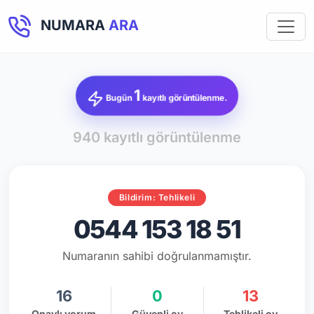
NUMARA
ARA
1
Bugün
kayıtlı görüntülenme.
940 kayıtlı görüntülenme
Bildirim: Tehlikeli
0544 153 18 51
Numaranın sahibi doğrulanmamıştır.
16
0
13
Onaylı yorum
Güvenli oy
Tehlikeli oy