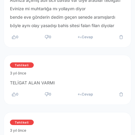
Adınıza açılmış adli sicil davası var diye aradılar tebligatı
Evinize mi muhtarlığa mı yollayım diyor
bende eve gönderin dedim geçen senede aramışlardı
böyle aynı olay yasadışı bahis sitesi falan filan diyolar
0
0
Cevap
Tehlikeli
3 yıl önce
TELİGAT ALAN VARMI
0
0
Cevap
Tehlikeli
3 yıl önce