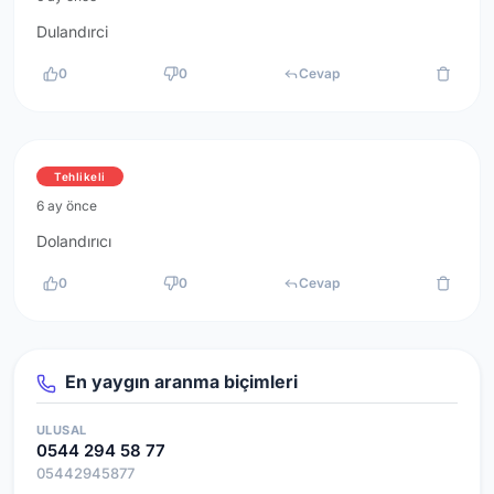
Dulandırci
0
0
Cevap
Tehlikeli
6 ay önce
Dolandırıcı
0
0
Cevap
En yaygın aranma biçimleri
ULUSAL
0544 294 58 77
05442945877