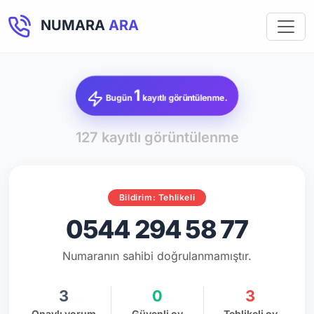
NUMARA
ARA
1
Bugün
kayıtlı görüntülenme.
127 kayıtlı görüntülenme
Bildirim: Tehlikeli
0544 294 58 77
Numaranın sahibi doğrulanmamıştır.
3
0
3
Onaylı yorum
Güvenli oy
Tehlikeli oy