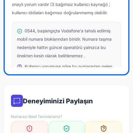
onaylı yorum vardır
(3 bağımsız kullanıcı kaynağı)
;
kullanıcı iddiaları bağımsız doğrulanmamış olabilir.
0544, başlangıçta Vodafone'a tahsis edilmiş
mobil numara bloklarından biridir. Numara taşıma
nedeniyle hattın güncel operatörü yalnızca bu
önekten kesin olarak belirlenemez
.
Kullanıcı yorumuna göre bu numaradan gelen
çağrılara
temkinli yaklaşmanız
önerilir; bu bir site
hükmü değildir.
Bu bilgiler onaylı kullanıcı bildirimlerine dayanır;
Deneyiminizi Paylaşın
resmi doğrulama niteliği taşımaz.
Numarayı Nasıl Tanımlarsınız?
*Not: Değerlendirmeler onaylı kullanıcı yorumlarına göre
güncellenir.