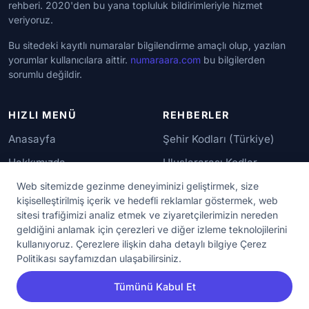
rehberi. 2020'den bu yana topluluk bildirimleriyle hizmet
veriyoruz.
Bu sitedeki kayıtlı numaralar bilgilendirme amaçlı olup, yazılan
yorumlar kullanıcılara aittir.
numaraara.com
bu bilgilerden
sorumlu değildir.
HIZLI MENÜ
REHBERLER
Anasayfa
Şehir Kodları (Türkiye)
Hakkımızda
Uluslararası Kodlar
İletişim
Güvenilir Numaralar
Web sitemizde gezinme deneyiminizi geliştirmek, size
kişiselleştirilmiş içerik ve hedefli reklamlar göstermek, web
sitesi trafiğimizi analiz etmek ve ziyaretçilerimizin nereden
YASAL KORUMA
geldiğini anlamak için çerezleri ve diğer izleme teknolojilerini
kullanıyoruz. Çerezlere ilişkin daha detaylı bilgiye Çerez
Kullanım Koşulları
Politikası sayfamızdan ulaşabilirsiniz.
Gizlilik Sözleşmesi
Tümünü Kabul Et
KVKK Aydınlatma Metni