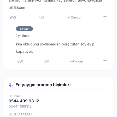
arıyorum aranmıyor numara kac seferdir ariyo savcılığa
bildiricem
0
0
Cevap
cevap
1 yıl önce
kim olduğunu söylemeden borç tutarı söyleyip
kapatıyor.
0
0
Cevap
En yaygın aranma biçimleri
ULUSAL
0544 409 93 12
05444099312
ULUSLARARASI