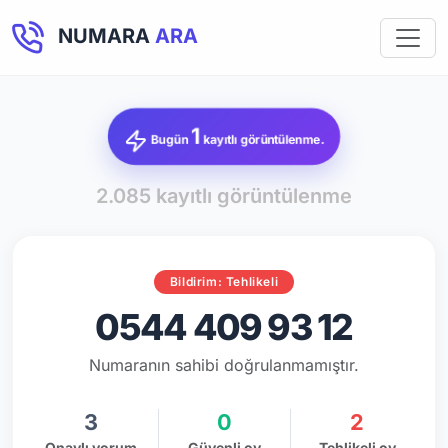
NUMARA
ARA
1
Bugün
kayıtlı görüntülenme.
2.085 kayıtlı görüntülenme
Bildirim: Tehlikeli
0544 409 93 12
Numaranın sahibi doğrulanmamıştır.
3
0
2
Onaylı yorum
Güvenli oy
Tehlikeli oy