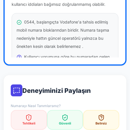
kullanıcı iddiaları bağımsız doğrulanmamış olabilir.
0544, başlangıçta Vodafone'a tahsis edilmiş
mobil numara bloklarından biridir. Numara taşıma
nedeniyle hattın güncel operatörü yalnızca bu
önekten kesin olarak belirlenemez
.
Kullanıcı yorumuna göre bu numaradan gelen
çağrılara
temkinli yaklaşmanız
önerilir; bu bir site
hükmü değildir.
Bu bilgiler onaylı kullanıcı bildirimlerine dayanır;
Deneyiminizi Paylaşın
resmi doğrulama niteliği taşımaz.
Numarayı Nasıl Tanımlarsınız?
*Not: Değerlendirmeler onaylı kullanıcı yorumlarına göre
güncellenir.
Tehlikeli
Güvenli
Belirsiz