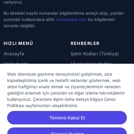
veriyoruz.
Bu sitedeki kayıtlı numaralar bilgilendirme amaçlı olup, yazılan
yorumlar kullanıcılara aittir.
numaraara.com
bu bilgilerden
sorumlu değildir.
HIZLI MENÜ
REHBERLER
Anasayfa
Şehir Kodları (Türkiye)
Hakkımızda
Uluslararası Kodlar
İletişim
Güvenilir Numaralar
Web sitemizde gezinme deneyiminizi geliştirmek, size
kişiselleştirilmiş içerik ve hedefli reklamlar göstermek, web
sitesi trafiğimizi analiz etmek ve ziyaretçilerimizin nereden
YASAL KORUMA
geldiğini anlamak için çerezleri ve diğer izleme teknolojilerini
kullanıyoruz. Çerezlere ilişkin daha detaylı bilgiye Çerez
Kullanım Koşulları
Politikası sayfamızdan ulaşabilirsiniz.
Gizlilik Sözleşmesi
Tümünü Kabul Et
KVKK Aydınlatma Metni
Çerez Ayarları