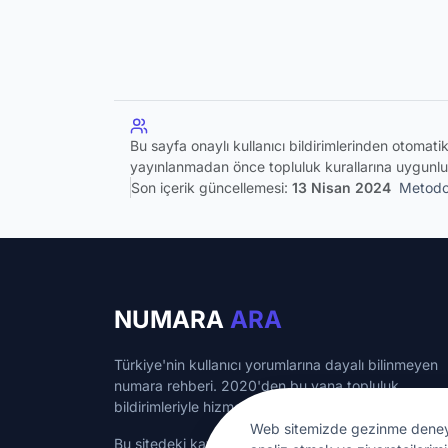
Bu sayfa onaylı kullanıcı bildirimlerinden otomat
yayınlanmadan önce topluluk kurallarına uygunlu
Son içerik güncellemesi:
13 Nisan 2024
Metodol
NUMARA
ARA
Türkiye'nin kullanıcı yorumlarına dayalı bilinmeyen
numara rehberi. 2020'den bu yana topluluk
bildirimleriyle hizmet veriyoruz.
Web sitemizde gezinme deneyimin
Bu sitedeki kayıtlı numaralar bilgilendirme amaçlı ol