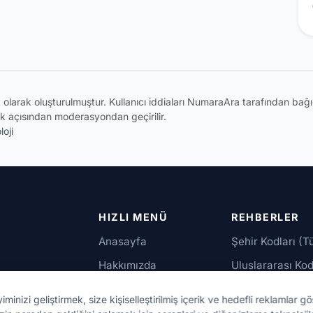
ik olarak oluşturulmuştur. Kullanıcı iddiaları NumaraAra tarafından ba
k açısından moderasyondan geçirilir.
oji
HIZLI MENÜ
REHBERLER
Anasayfa
Şehir Kodları (T
Hakkımızda
Uluslararası Kod
İletişim
Güvenilir Numar
izi geliştirmek, size kişiselleştirilmiş içerik ve hedefli reklamlar gö
up,