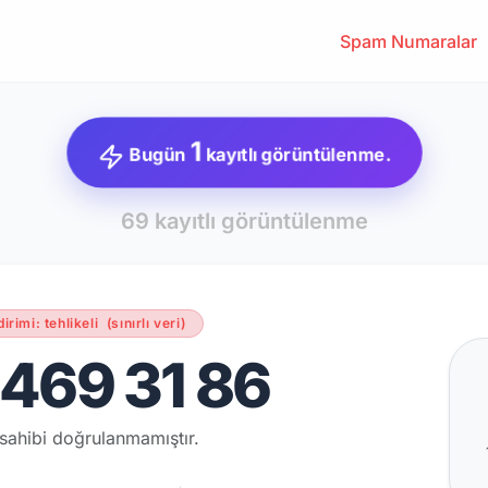
Spam Numaralar
1
Bugün
kayıtlı görüntülenme.
69 kayıtlı görüntülenme
dirimi: tehlikeli
(sınırlı veri)
469 31 86
sahibi doğrulanmamıştır.