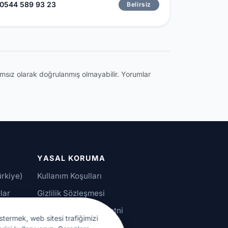
0544 589 93 23
Belirsiz
ğımsız olarak doğrulanmış olmayabilir. Yorumlar
YASAL KORUMA
ürkiye)
Kullanım Koşulları
lar
Gizlilik Sözleşmesi
alar
KVKK Aydınlatma Metni
stermek, web sitesi trafiğimizi