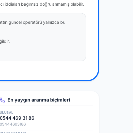
ıcı iddiaları bağımsız doğrulanmamış olabilir.
attın güncel operatörü yalnızca bu
ildir.
En yaygın aranma biçimleri
ULUSAL
0544 469 31 86
05444693186