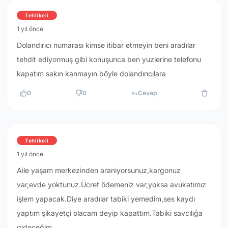
Tehlikeli
1 yıl önce
Dolandırıcı numarası kimse itibar etmeyin beni aradılar
tehdit ediyormuş gibi konuşunca ben yuzlerine telefonu
kapatım sakın kanmayın böyle dolandırıcılara
0
0
Cevap
Tehlikeli
1 yıl önce
Aile yaşam merkezinden araniyorsunuz,kargonuz
var,evde yoktunuz.Ücret ödemeniz var,yoksa avukatımız
işlem yapacak.Diye aradılar tabiki yemedim,ses kaydı
yaptım şikayetçi olacam deyip kapattım.Tabiki savcılığa
gideceğim.