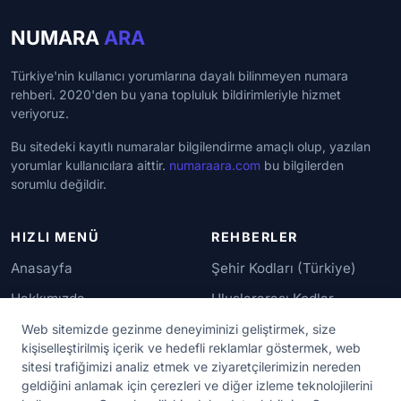
NUMARA
ARA
Türkiye'nin kullanıcı yorumlarına dayalı bilinmeyen numara
rehberi. 2020'den bu yana topluluk bildirimleriyle hizmet
veriyoruz.
Bu sitedeki kayıtlı numaralar bilgilendirme amaçlı olup, yazılan
yorumlar kullanıcılara aittir.
numaraara.com
bu bilgilerden
sorumlu değildir.
HIZLI MENÜ
REHBERLER
Anasayfa
Şehir Kodları (Türkiye)
Hakkımızda
Uluslararası Kodlar
İletişim
Güvenilir Numaralar
Web sitemizde gezinme deneyiminizi geliştirmek, size
kişiselleştirilmiş içerik ve hedefli reklamlar göstermek, web
sitesi trafiğimizi analiz etmek ve ziyaretçilerimizin nereden
YASAL KORUMA
geldiğini anlamak için çerezleri ve diğer izleme teknolojilerini