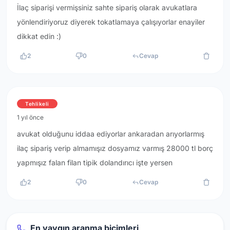
İlaç siparişi vermişsiniz sahte sipariş olarak avukatlara
yönlendiriyoruz diyerek tokatlamaya çalışıyorlar enayiler
dikkat edin :)
2
0
Cevap
Tehlikeli
1 yıl önce
avukat olduğunu iddaa ediyorlar ankaradan arıyorlarmış
ilaç sipariş verip almamışız dosyamız varmış 28000 tl borç
yapmışız falan filan tipik dolandırıcı işte yersen
2
0
Cevap
En yaygın aranma biçimleri