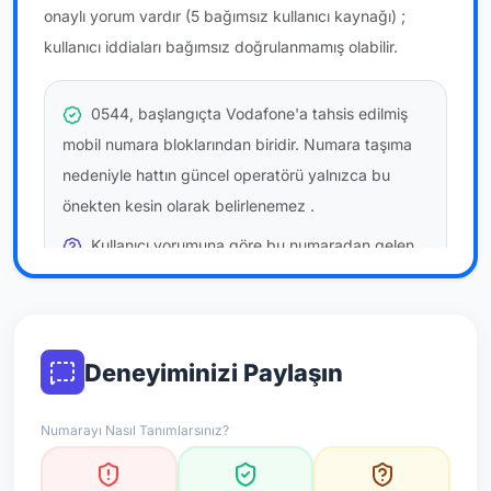
onaylı yorum vardır
(5 bağımsız kullanıcı kaynağı)
;
kullanıcı iddiaları bağımsız doğrulanmamış olabilir.
0544, başlangıçta Vodafone'a tahsis edilmiş
mobil numara bloklarından biridir. Numara taşıma
nedeniyle hattın güncel operatörü yalnızca bu
önekten kesin olarak belirlenemez
.
Kullanıcı yorumuna göre bu numaradan gelen
çağrılara
temkinli yaklaşmanız
önerilir; bu bir site
hükmü değildir.
Bu bilgiler onaylı kullanıcı bildirimlerine dayanır;
Deneyiminizi Paylaşın
resmi doğrulama niteliği taşımaz.
Numarayı Nasıl Tanımlarsınız?
*Not: Değerlendirmeler onaylı kullanıcı yorumlarına göre
güncellenir.