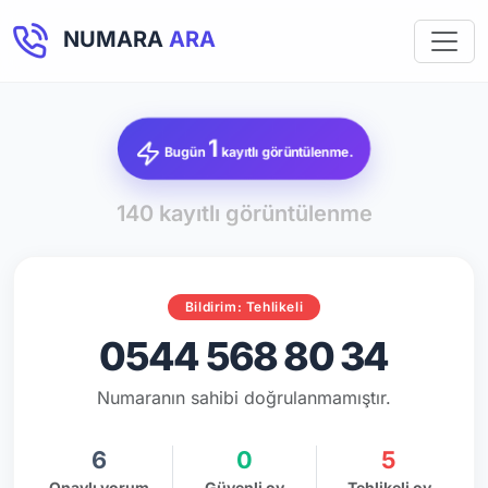
NUMARA
ARA
1
Bugün
kayıtlı görüntülenme.
140 kayıtlı görüntülenme
Bildirim: Tehlikeli
0544 568 80 34
Numaranın sahibi doğrulanmamıştır.
6
0
5
Onaylı yorum
Güvenli oy
Tehlikeli oy